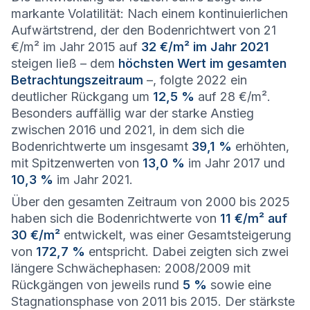
markante Volatilität: Nach einem kontinuierlichen
Aufwärtstrend, der den Bodenrichtwert von 21
€/m² im Jahr 2015 auf
32 €/m² im Jahr 2021
steigen ließ – dem
höchsten Wert im gesamten
Betrachtungszeitraum
–, folgte 2022 ein
deutlicher Rückgang um
12,5 %
auf 28 €/m².
Besonders auffällig war der starke Anstieg
zwischen 2016 und 2021, in dem sich die
Bodenrichtwerte um insgesamt
39,1 %
erhöhten,
mit Spitzenwerten von
13,0 %
im Jahr 2017 und
10,3 %
im Jahr 2021.
Über den gesamten Zeitraum von 2000 bis 2025
haben sich die Bodenrichtwerte von
11 €/m² auf
30 €/m²
entwickelt, was einer Gesamtsteigerung
von
172,7 %
entspricht. Dabei zeigten sich zwei
längere Schwächephasen: 2008/2009 mit
Rückgängen von jeweils rund
5 %
sowie eine
Stagnationsphase von 2011 bis 2015. Der stärkste