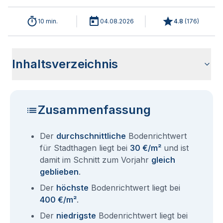
10 min.
04.08.2026
4.8
(
176
)
Inhaltsverzeichnis
Wie haben sich die Bodenrichtwerte in 2026 für Stadthagen
Historische Entwicklung der Bodenrichtwerte für Stadthagen
Bodenrichtwerte benachbarter Städte
Sind die Grundstückspreise in Stadthagen mit den aktuellen
Wie erhalte ich den Bodenrichtwert für mein Grundstück in
Fragen und Antworten rund um Bodenrichtwerte Stadthagen
entwickelt?
(2001-2026)
Bodenrichtwerten gleichzusetzen?
Stadthagen?
Zusammenfassung
Der
durchschnittliche
Bodenrichtwert
für Stadthagen liegt bei
30 €/m²
und ist
damit im Schnitt zum Vorjahr
gleich
geblieben
.
Der
höchste
Bodenrichtwert liegt bei
400 €/m²
.
Der
niedrigste
Bodenrichtwert liegt bei