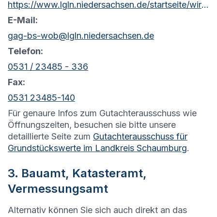
https://www.lgln.niedersachsen.de/startseite/wir_uber_uns_amp_organisation/organisation_amp_kontakt/rd_braunschweig_wolfsburg/geschaftsstelle_gutachterausschuss/geschaftsstelle-des-gutachterausschusses-101491.html
E-Mail:
gag-bs-wob@lgln.niedersachsen.de
Telefon:
0531 / 23485 - 336
Fax:
0531 23485-140
Für genaure Infos zum Gutachterausschuss wie
Öffnungszeiten, besuchen sie bitte unsere
detaillierte Seite zum
Gutachterausschuss für
Grundstückswerte im Landkreis Schaumburg
.
3. Bauamt, Katasteramt,
Vermessungsamt
Alternativ können Sie sich auch direkt an das