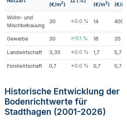
Nutzart
△ (%)
2
2
(€/m
)
(€/m
)
(€/m
Wohn- und
0.0
%
30
14
400
Mischbebauung
11.1
%
Gewerbe
30
18
35
0.0
%
Landwirtschaft
3,35
1,7
5,7
0.0
%
Forstwirtschaft
0,7
0,7
0,7
Historische Entwicklung der
Bodenrichtwerte für
Stadthagen (2001-2026)