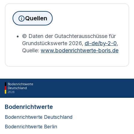
Immobilien, die sich in Langenfeld (Rheinland)
befinden, wird die Grundsteuererklärung auf Basis
Quellen
des Bodenrichtwerts des entsprechenden Jahres
erstellt.
© Daten der Gutachterausschüsse für
Grundstückswerte
2026
,
dl-de/by-2-0
,
Quelle:
www.bodenrichtwerte-boris.de
Bodenrichtwerte
Deutschland
2026
Bodenrichtwerte
Bodenrichtwerte Deutschland
Bodenrichtwerte Berlin