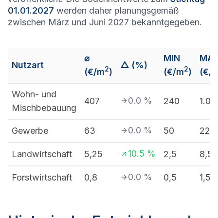
01.01.2027
werden daher planungsgemäß
zwischen März und Juni 2027 bekanntgegeben.
⌀
MIN
MA
Nutzart
△ (%)
2
2
(€/m
)
(€/m
)
(€/
Wohn- und
0.0
%
407
240
1.04
Mischbebauung
0.0
%
Gewerbe
63
50
220
10.5
%
Landwirtschaft
5,25
2,5
8,5
0.0
%
Forstwirtschaft
0,8
0,5
1,5