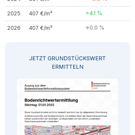
4.1
%
2025
407
€/m²
0.0
%
2026
407
€/m²
JETZT GRUNDSTÜCKSWERT
ERMITTELN