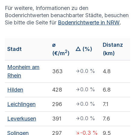
Für weitere, Informationen zu den
Bodenrichtwerten benachbarter Städte, besuchen
Sie bitte die Seite für
Bodenrichtwerte in
NRW
.
⌀
Distanz
Stadt
△ (%)
2
(€/m
)
(km)
Monheim am
0.0
%
363
4.8
Rhein
0.0
%
Hilden
428
6.8
0.0
%
Leichlingen
296
7.1
0.0
%
Leverkusen
391
7.6
-0.3
%
Solingen
297
9.5