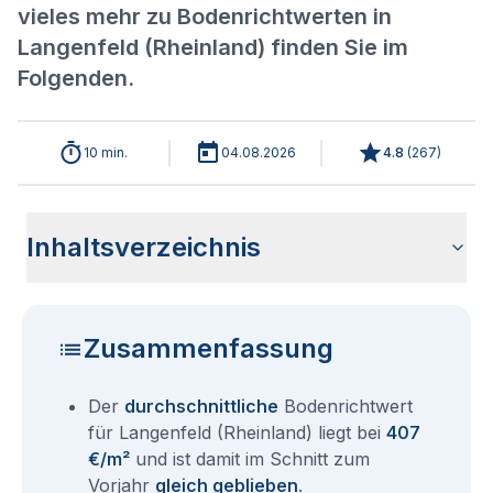
vieles mehr zu Bodenrichtwerten in
Langenfeld (Rheinland) finden Sie im
Folgenden.
10 min.
04.08.2026
4.8
(
267
)
Inhaltsverzeichnis
Wie haben sich die Bodenrichtwerte in 2026 für Langenfeld
Historische Entwicklung der Bodenrichtwerte für Langenfeld
Bodenrichtwerte benachbarter Städte
Sind die Grundstückspreise in Langenfeld (Rheinland) mit
Wie erhalte ich den Bodenrichtwert für mein Grundstück in
Aktuelle Immobilienpreise in Langenfeld (Rheinland)
Fragen und Antworten rund um Bodenrichtwerte Langenfeld
(Rheinland) entwickelt?
(Rheinland) (2001-2026)
den aktuellen Bodenrichtwerten gleichzusetzen?
Langenfeld (Rheinland)?
(Rheinland)
Zusammenfassung
Der
durchschnittliche
Bodenrichtwert
für Langenfeld (Rheinland) liegt bei
407
€/m²
und ist damit im Schnitt zum
Vorjahr
gleich geblieben
.