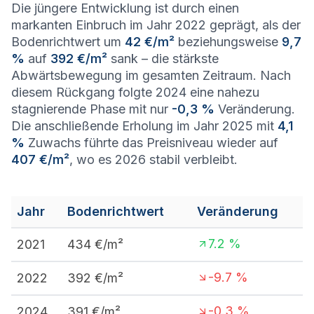
Die jüngere Entwicklung ist durch einen
markanten Einbruch im Jahr 2022 geprägt, als der
Bodenrichtwert um
42 €/m²
beziehungsweise
9,7
%
auf
392 €/m²
sank – die stärkste
Abwärtsbewegung im gesamten Zeitraum. Nach
diesem Rückgang folgte 2024 eine nahezu
stagnierende Phase mit nur
-0,3 %
Veränderung.
Die anschließende Erholung im Jahr 2025 mit
4,1
%
Zuwachs führte das Preisniveau wieder auf
407 €/m²
, wo es 2026 stabil verbleibt.
Jahr
Bodenrichtwert
Veränderung
7.2
%
2021
434
€/m²
-9.7
%
2022
392
€/m²
-0.3
%
2024
391
€/m²