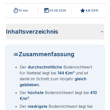
10 min.
04.08.2026
4.8
(
294
)
Inhaltsverzeichnis
Wie haben sich die Bodenrichtwerte in 2026 für Nettetal
Historische Entwicklung der Bodenrichtwerte für Nettetal
Bodenrichtwerte benachbarter Städte
Sind die Grundstückspreise in Nettetal mit den aktuellen
Wie erhalte ich den Bodenrichtwert für mein Grundstück in
Aktuelle Immobilienpreise in Nettetal
Fragen und Antworten rund um Bodenrichtwerte Nettetal
entwickelt?
(2001-2026)
Bodenrichtwerten gleichzusetzen?
Nettetal?
Zusammenfassung
Der
durchschnittliche
Bodenrichtwert
für Nettetal liegt bei
144 €/m²
und ist
damit im Schnitt zum Vorjahr
gleich
geblieben
.
Der
höchste
Bodenrichtwert liegt bei
410
€/m²
.
Der
niedrigste
Bodenrichtwert liegt bei