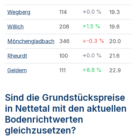
0.0
%
Wegberg
114
19.3
1.5
%
Willich
208
19.6
-0.3
%
Mönchengladbach
346
20.0
0.0
%
Rheurdt
100
21.6
8.8
%
Geldern
111
22.9
Sind die Grundstückspreise
in Nettetal mit den aktuellen
Bodenrichtwerten
gleichzusetzen?