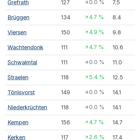
0.0
%
Grefrath
127
7.5
4.7
%
Brüggen
134
8.4
4.9
%
Viersen
150
9.8
4.7
%
Wachtendonk
111
10.6
0.0
%
Schwalmtal
111
11.0
5.4
%
Straelen
118
12.5
0.0
%
Tönisvorst
149
14.1
0.0
%
Niederkrüchten
118
14.1
4.7
%
Kempen
156
14.7
2.6
%
Kerken
117
17.4