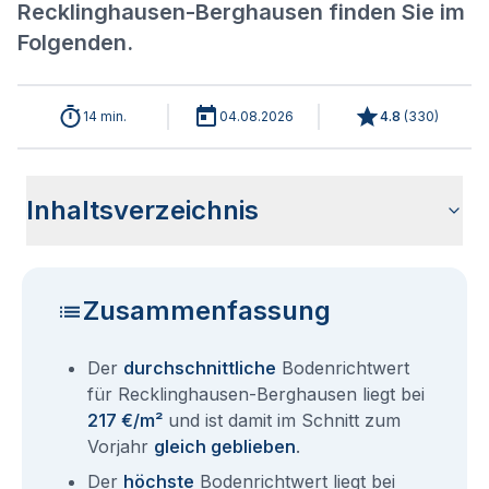
Recklinghausen-Berghausen finden Sie im
Folgenden.
14 min.
04.08.2026
4.8
(
330
)
Inhaltsverzeichnis
Aktuelle Bodenrichtwerte für Recklinghausen-Berghausen
Historische Entwicklung der Bodenrichtwerte für
Bodenrichtwerte benachbarter Stadtteile in Recklinghausen
Sind die Grundstückspreise in Recklinghausen-Berghausen
So erhalten Sie den Bodenrichtwert für Ihr Grundstück in
Fragen und Antworten rund um Bodenrichtwerte für
2026
Recklinghausen-Berghausen (2001-2026)
mit den aktuellen Bodenrichtwerten gleichzusetzen?
Recklinghausen-Berghausen
Recklinghausen Berghausen
Zusammenfassung
Der
durchschnittliche
Bodenrichtwert
für Recklinghausen-Berghausen liegt bei
217 €/m²
und ist damit im Schnitt zum
Vorjahr
gleich geblieben
.
Der
höchste
Bodenrichtwert liegt bei