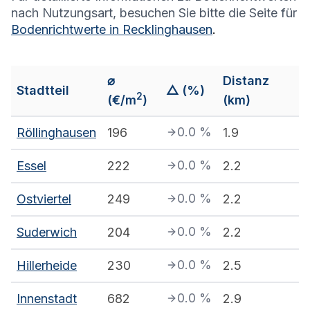
nach Nutzungsart, besuchen Sie bitte die Seite für
Bodenrichtwerte in
Recklinghausen
.
⌀
Distanz
Stadtteil
△ (%)
2
(€/m
)
(km)
0.0
%
Röllinghausen
196
1.9
0.0
%
Essel
222
2.2
0.0
%
Ostviertel
249
2.2
0.0
%
Suderwich
204
2.2
0.0
%
Hillerheide
230
2.5
0.0
%
Innenstadt
682
2.9