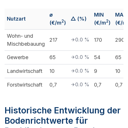
⌀
MIN
MAX
Nutzart
△ (%)
2
2
(€/m
)
(€/m
)
(€/m
Wohn- und
0.0
%
217
170
290
Mischbebauung
0.0
%
Gewerbe
65
54
65
0.0
%
Landwirtschaft
10
9
10
0.0
%
Forstwirtschaft
0,7
0,7
0,7
Historische Entwicklung der
Bodenrichtwerte für