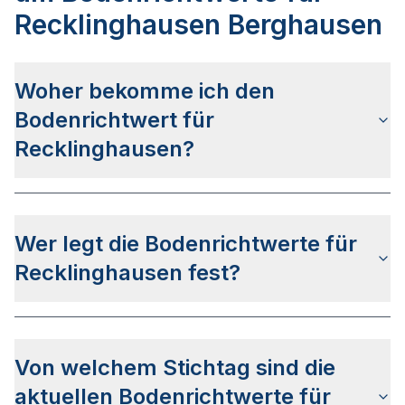
Recklinghausen Berghausen
Woher bekomme ich den
Bodenrichtwert für
Recklinghausen?
Die Bodenrichtwerte für Recklinghausen erhalten
Sie u.a.
auf dieser Webseite
in den jeweiligen
Wer legt die Bodenrichtwerte für
Stadt- und Stadtteilseiten. Alternativ können Sie
bei
BORIS NRW
nach Ihrer Adresse suchen bzw.
Recklinghausen fest?
beim Gutachterausschuss für Grundstückswerte in
der Stadt Recklinghausen anfragen.
Die Bodenrichtwerte in Recklinghausen werden
vom
Gutachterausschuss für Grundstückswerte in
Von welchem Stichtag sind die
der Stadt Recklinghausen
festgelegt.
aktuellen Bodenrichtwerte für
Der Ermittlungsbereich des Gutachterausschusses