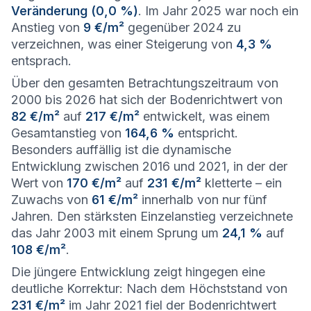
Veränderung (0,0 %)
. Im Jahr 2025 war noch ein
Anstieg von
9 €/m²
gegenüber 2024 zu
verzeichnen, was einer Steigerung von
4,3 %
entsprach.
Über den gesamten Betrachtungszeitraum von
2000 bis 2026 hat sich der Bodenrichtwert von
82 €/m²
auf
217 €/m²
entwickelt, was einem
Gesamtanstieg von
164,6 %
entspricht.
Besonders auffällig ist die dynamische
Entwicklung zwischen 2016 und 2021, in der der
Wert von
170 €/m²
auf
231 €/m²
kletterte – ein
Zuwachs von
61 €/m²
innerhalb von nur fünf
Jahren. Den stärksten Einzelanstieg verzeichnete
das Jahr 2003 mit einem Sprung um
24,1 %
auf
108 €/m²
.
Die jüngere Entwicklung zeigt hingegen eine
deutliche Korrektur: Nach dem Höchststand von
231 €/m²
im Jahr 2021 fiel der Bodenrichtwert