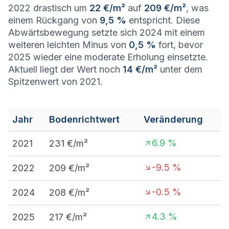
2022 drastisch um
22 €/m²
auf
209 €/m²
, was
einem Rückgang von
9,5 %
entspricht. Diese
Abwärtsbewegung setzte sich 2024 mit einem
weiteren leichten Minus von
0,5 %
fort, bevor
2025 wieder eine moderate Erholung einsetzte.
Aktuell liegt der Wert noch
14 €/m²
unter dem
Spitzenwert von 2021.
Jahr
Bodenrichtwert
Veränderung
6.9
%
2021
231
€/m²
-9.5
%
2022
209
€/m²
-0.5
%
2024
208
€/m²
4.3
%
2025
217
€/m²