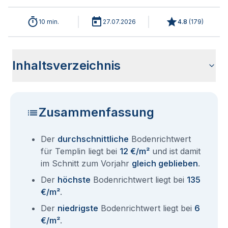
10 min.
27.07.2026
4.8
(
179
)
Inhaltsverzeichnis
Wie haben sich die Bodenrichtwerte in 2026 für Templin
Historische Entwicklung der Bodenrichtwerte für Templin
Bodenrichtwerte benachbarter Städte
Sind die Grundstückspreise in Templin mit den aktuellen
Wie erhalte ich den Bodenrichtwert für mein Grundstück in
Aktuelle Immobilienpreise in Templin
Fragen und Antworten rund um Bodenrichtwerte Templin
entwickelt?
(2001-2026)
Bodenrichtwerten gleichzusetzen?
Templin?
Zusammenfassung
Der
durchschnittliche
Bodenrichtwert
für Templin liegt bei
12 €/m²
und ist damit
im Schnitt zum Vorjahr
gleich geblieben
.
Der
höchste
Bodenrichtwert liegt bei
135
€/m²
.
Der
niedrigste
Bodenrichtwert liegt bei
6
€/m²
.