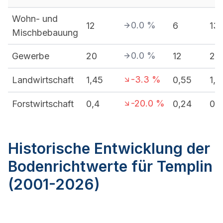
Wohn- und
0.0
%
12
6
13
Mischbebauung
0.0
%
Gewerbe
20
12
20
-3.3
%
Landwirtschaft
1,45
0,55
1,8
-20.0
%
Forstwirtschaft
0,4
0,24
0,
Historische Entwicklung der
Bodenrichtwerte für Templin
(2001-2026)