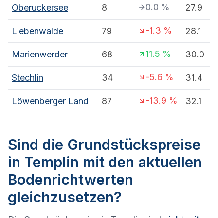
0.0
%
Oberuckersee
8
27.9
-1.3
%
Liebenwalde
79
28.1
11.5
%
Marienwerder
68
30.0
-5.6
%
Stechlin
34
31.4
-13.9
%
Löwenberger Land
87
32.1
Sind die Grundstückspreise
in Templin mit den aktuellen
Bodenrichtwerten
gleichzusetzen?