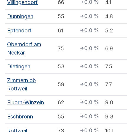
0.0
%
Villingendorf
66
4.1
0.0
%
Dunningen
55
4.8
0.0
%
Epfendorf
61
5.2
Oberndorf am
0.0
%
75
6.9
Neckar
0.0
%
Dietingen
53
7.5
Zimmern ob
0.0
%
59
7.7
Rottweil
0.0
%
Fluorn-Winzeln
62
9.0
0.0
%
Eschbronn
55
9.3
0.0
%
Rottweil
73
10.1