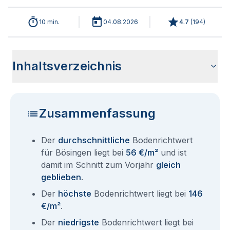
10 min.
04.08.2026
4.7
(
194
)
Inhaltsverzeichnis
Wie haben sich die Bodenrichtwerte in 2026 für Bösingen
Historische Entwicklung der Bodenrichtwerte für Bösingen
Bodenrichtwerte benachbarter Städte
Sind die Grundstückspreise in Bösingen mit den aktuellen
Wie erhalte ich den Bodenrichtwert für mein Grundstück in
Aktuelle Immobilienpreise in Bösingen
Fragen und Antworten rund um Bodenrichtwerte Bösingen
entwickelt?
(2001-2026)
Bodenrichtwerten gleichzusetzen?
Bösingen?
Zusammenfassung
Der
durchschnittliche
Bodenrichtwert
für Bösingen liegt bei
56 €/m²
und ist
damit im Schnitt zum Vorjahr
gleich
geblieben
.
Der
höchste
Bodenrichtwert liegt bei
146
€/m²
.
Der
niedrigste
Bodenrichtwert liegt bei