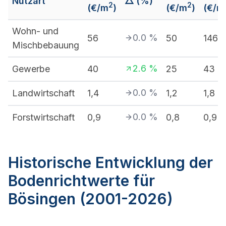
Nutzart
△ (%)
2
2
(€/m
)
(€/m
)
(€/m
Wohn- und
0.0
%
56
50
146
Mischbebauung
2.6
%
Gewerbe
40
25
43
0.0
%
Landwirtschaft
1,4
1,2
1,8
0.0
%
Forstwirtschaft
0,9
0,8
0,9
Historische Entwicklung der
Bodenrichtwerte für
Bösingen (2001-2026)