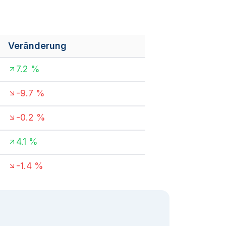
Veränderung
7.2
%
-9.7
%
-0.2
%
4.1
%
-1.4
%