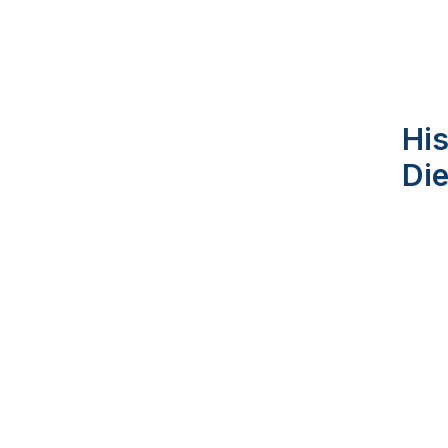
His
Di