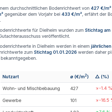
inem durchschnittlichen Bodenrichtwert von
427 €/m²
m²
gegenüber dem Vorjahr bei
433 €/m²
, erfährt der 
.
odenrichtwerte für Dielheim wurden zum
Stichtag am
utachterausschuss veröffentlicht.
odenrichtwerte in Dielheim werden in einem
jährliche
nrichtwerte zum
Stichtag 01.01.2026
werden daher p
 bekanntgegeben.
2
Nutzart
⌀ (€/m
)
△ (%)
-1.4
Wohn- und Mischbebauung
427
-16.5
Gewerbe
101