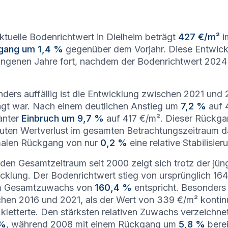
ktuelle Bodenrichtwert in Dielheim beträgt
427 €/m²
i
gang um 1,4 %
gegenüber dem Vorjahr. Diese Entwickl
ngenen Jahre fort, nachdem der Bodenrichtwert 202
ders auffällig ist die Entwicklung zwischen 2021 un
gt war. Nach einem deutlichen Anstieg um
7,2 %
auf 
anter
Einbruch um 9,7 %
auf 417 €/m². Dieser Rückgan
uten Wertverlust im gesamten Betrachtungszeitraum d
malen Rückgang von nur
0,2 %
eine relative Stabilisie
den Gesamtzeitraum seit 2000 zeigt sich trotz der jüngs
cklung. Der Bodenrichtwert stieg von ursprünglich 164
m Gesamtzuwachs von
160,4 %
entspricht. Besonders 
hen 2016 und 2021, als der Wert von 339 €/m² kontinu
kletterte. Den stärksten relativen Zuwachs verzeichn
 %
, während 2008 mit einem Rückgang um
5,8 %
berei