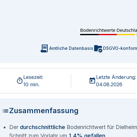
Bodenrichtwerte Deutschl
Amtliche Datenbasis
DSGVO-konfor
Lesezeit:
Letzte Änderung:
10 min.
04.08.2026
Zusammenfassung
Der
durchschnittliche
Bodenrichtwert für Dielheim
Schnitt zum Vorjahr um
1,4% gefallen
.