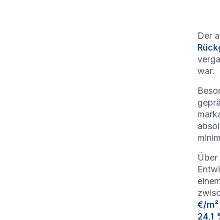
Der a
Rück
verga
war.
Beson
geprä
mark
absol
mini
Über 
Entwi
eine
zwisc
€/m²
24,1