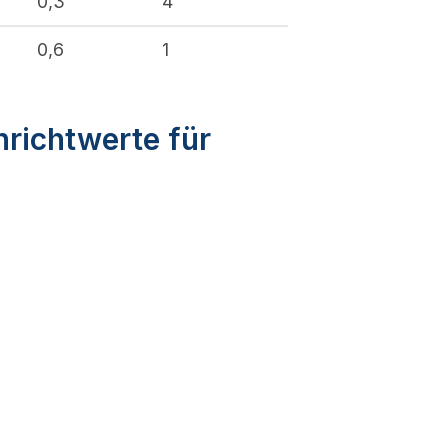
0,3
4
0,6
1
nrichtwerte für