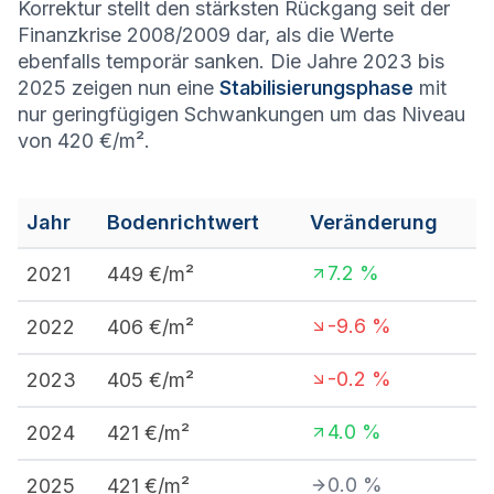
Korrektur stellt den stärksten Rückgang seit der
Finanzkrise 2008/2009 dar, als die Werte
ebenfalls temporär sanken. Die Jahre 2023 bis
2025 zeigen nun eine
Stabilisierungsphase
mit
nur geringfügigen Schwankungen um das Niveau
von 420 €/m².
Jahr
Bodenrichtwert
Veränderung
7.2
%
2021
449
€/m²
-9.6
%
2022
406
€/m²
-0.2
%
2023
405
€/m²
4.0
%
2024
421
€/m²
0.0
%
2025
421
€/m²