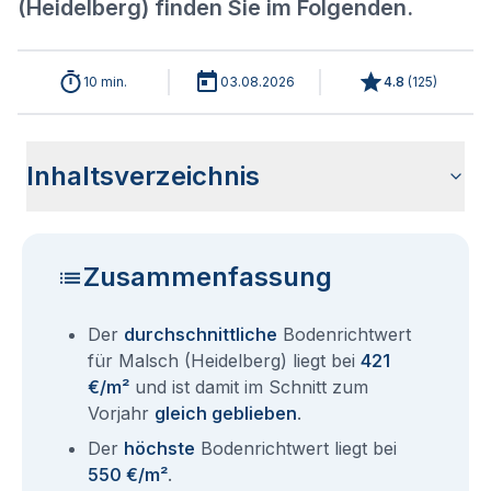
(Heidelberg) finden Sie im Folgenden.
10 min.
03.08.2026
4.8
(
125
)
Inhaltsverzeichnis
Wie haben sich die Bodenrichtwerte in 2026 für Malsch
Historische Entwicklung der Bodenrichtwerte für Malsch
Bodenrichtwerte benachbarter Städte
Sind die Grundstückspreise in Malsch (Heidelberg) mit den
Wie erhalte ich den Bodenrichtwert für mein Grundstück in
Aktuelle Immobilienpreise in Malsch (Heidelberg)
Fragen und Antworten rund um Bodenrichtwerte Malsch
(Heidelberg) entwickelt?
(Heidelberg) (2001-2026)
aktuellen Bodenrichtwerten gleichzusetzen?
Malsch (Heidelberg)?
(Heidelberg)
Zusammenfassung
Der
durchschnittliche
Bodenrichtwert
für Malsch (Heidelberg) liegt bei
421
€/m²
und ist damit im Schnitt zum
Vorjahr
gleich geblieben
.
Der
höchste
Bodenrichtwert liegt bei
550 €/m²
.