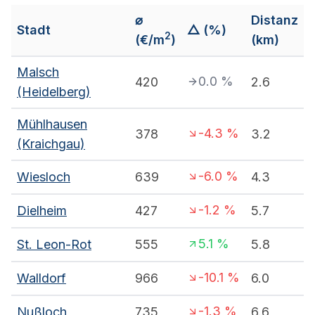
⌀
Distanz
Stadt
△ (%)
2
(€/m
)
(km)
Malsch
0.0
%
420
2.6
(Heidelberg)
Mühlhausen
-4.3
%
378
3.2
(Kraichgau)
-6.0
%
Wiesloch
639
4.3
-1.2
%
Dielheim
427
5.7
5.1
%
St. Leon-Rot
555
5.8
-10.1
%
Walldorf
966
6.0
-1.3
%
Nußloch
735
6.6