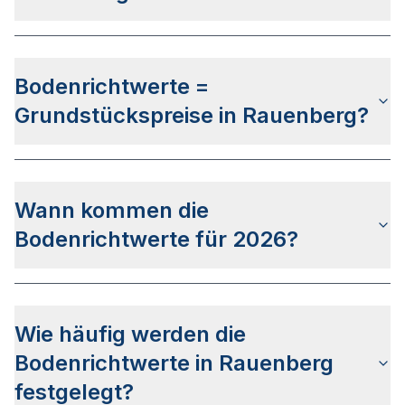
definiert.
Die letzte Bodenrichtwertermittlung wurde am
25.06.2025 für den
Stichtag 01.01.2025
Bodenrichtwerte =
veröffentlicht. Das Veröffentlichungsdatum für die
Bodenrichtwerte zum Stichtag 01.01.2026 steht
Grundstückspreise in Rauenberg?
aktuell noch nicht fest.
Die Bodenrichtwerte in Rauenberg sind
nicht mit
den Grundstückspreisen gleichzusetzen
, da
Wann kommen die
diese als Daten Durchschnittswerte der
verkauften Grundstücke des vergangenen Jahres
Bodenrichtwerte für 2026?
verwenden.
Der
None
hat bis dato keine genaueren Infos zum
Veröffentlichkeitsdatum für die Bodenrichtwerte
Wie häufig werden die
2026 bekanntgegeben. Auf Basis der letzten
Veröffentlichungen kann von einem Zeitraum
Bodenrichtwerte in Rauenberg
zwischen April und Juni 2026 ausgegangen
festgelegt?
werden.