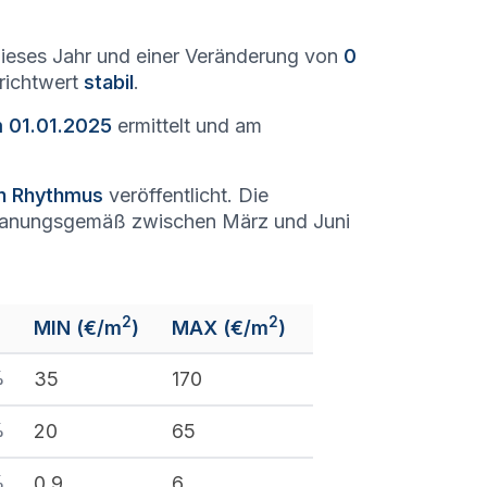
ieses Jahr und einer Veränderung von
0
nrichtwert
stabil
.
m 01.01.2025
ermittelt und am
en Rhythmus
veröffentlicht. Die
lanungsgemäß zwischen März und Juni
2
2
MIN (€/m
)
MAX (€/m
)
%
35
170
%
20
65
%
0,9
6