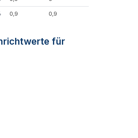
%
0,9
0,9
nrichtwerte für