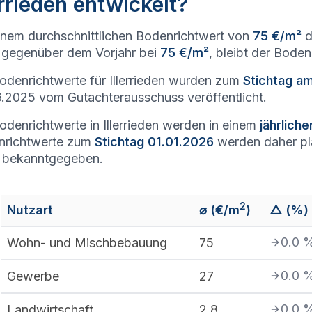
errieden entwickelt?
inem durchschnittlichen Bodenrichtwert von
75 €/m²
d
gegenüber dem Vorjahr bei
75 €/m²
, bleibt der Bode
odenrichtwerte für Illerrieden wurden zum
Stichtag a
.2025 vom Gutachterausschuss veröffentlicht.
odenrichtwerte in Illerrieden werden in einem
jährlich
nrichtwerte zum
Stichtag 01.01.2026
werden daher p
 bekanntgegeben.
2
Nutzart
⌀ (€/m
)
△ (%)
0.0
Wohn- und Mischbebauung
75
0.0
Gewerbe
27
0.0
Landwirtschaft
2,8