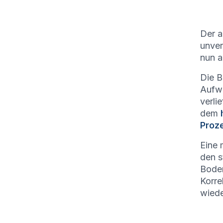
Der a
unver
nun a
Die B
Aufwä
verli
dem
Proz
Eine 
den s
Boden
Korre
wiede