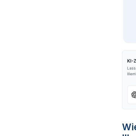
KI-
Lass
Iller
Wie