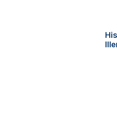
His
Ill