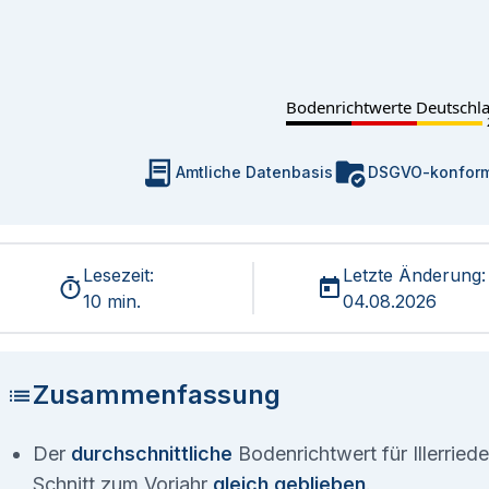
Bodenrichtwerte Deutschl
Amtliche Datenbasis
DSGVO-konfor
Lesezeit:
Letzte Änderung:
10 min.
04.08.2026
Zusammenfassung
Der
durchschnittliche
Bodenrichtwert für Illerriede
Schnitt zum Vorjahr
gleich geblieben
.