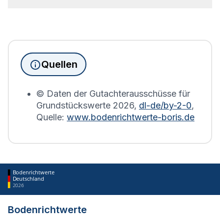
Aufschluss über den Wert des Bodens sowie die
Bebauung geben.
Seit Juni 2022 muss die
Grundsteuererklärung
für
Immobilienbesitzer abgegeben werden. Für
Immobilien, die sich in Lahn befinden, wird die
Grundsteuererklärung auf Basis des
Quellen
Bodenrichtwerts des entsprechenden Jahres
erstellt.
© Daten der Gutachterausschüsse für
Grundstückswerte
2026
,
dl-de/by-2-0
,
Quelle:
www.bodenrichtwerte-boris.de
Bodenrichtwerte
Deutschland
2026
Bodenrichtwerte