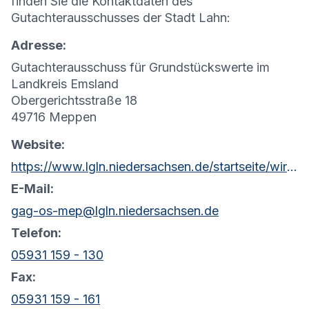
finden Sie die Kontaktdaten des
Gutachterausschusses der Stadt Lahn:
Adresse:
Gutachterausschuss für Grundstückswerte im
Landkreis Emsland
Obergerichtsstraße 18
49716 Meppen
Website:
https://www.lgln.niedersachsen.de/startseite/wir_uber_uns_amp_organisation/organisation_amp_kontakt/rd_osnabruck_meppen/geschaftsstelle_gutachterausschuss/geschaftsstelle-des-gutachterausschusses-osnabruck-meppen-103483.html
E-Mail:
gag-os-mep@lgln.niedersachsen.de
Telefon:
05931 159 - 130
Fax:
05931 159 - 161