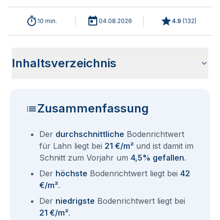
10 min.
04.08.2026
4.9
(
132
)
Inhaltsverzeichnis
Wie haben sich die Bodenrichtwerte in 2026 für Lahn
Historische Entwicklung der Bodenrichtwerte für Lahn (2001-
Bodenrichtwerte benachbarter Städte
Sind die Grundstückspreise in Lahn mit den aktuellen
Wie erhalte ich den Bodenrichtwert für mein Grundstück in
Fragen und Antworten rund um Bodenrichtwerte Lahn
entwickelt?
2026)
Bodenrichtwerten gleichzusetzen?
Lahn?
Zusammenfassung
Der
durchschnittliche
Bodenrichtwert
für Lahn liegt bei
21 €/m²
und ist damit im
Schnitt zum Vorjahr um
4,5% gefallen
.
Der
höchste
Bodenrichtwert liegt bei
42
€/m²
.
Der
niedrigste
Bodenrichtwert liegt bei
21 €/m²
.