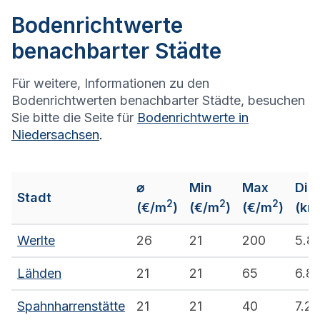
Bodenrichtwerte
benachbarter Städte
Für weitere, Informationen zu den
Bodenrichtwerten benachbarter Städte, besuchen
Sie bitte die Seite für
Bodenrichtwerte in
Niedersachsen
.
⌀
Min
Max
Dis
Stadt
2
2
2
(€/m
)
(€/m
)
(€/m
)
(km
Werlte
26
21
200
5.8
Lähden
21
21
65
6.8
Spahnharrenstätte
21
21
40
7.2