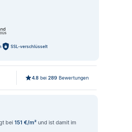
and
2026
m
SSL-verschlüsselt
4.8
bei
289
Bewertungen
gt bei
151 €/m²
und ist damit im