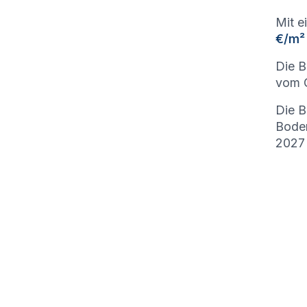
Mit e
€/m²
Die 
vom G
Die B
Bode
2027