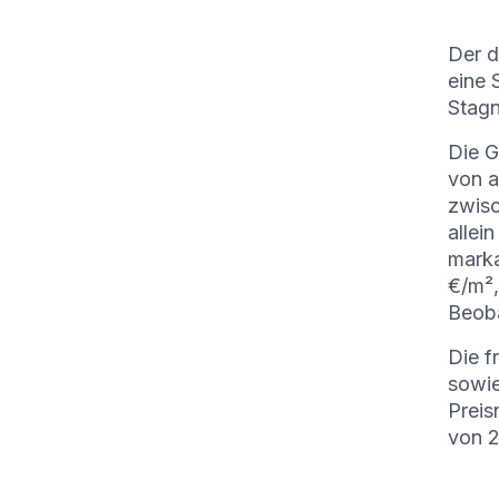
Der d
eine 
Stagn
Die G
von a
zwisc
allei
marka
€/m²
Beoba
Die f
sowie
Preis
von 2