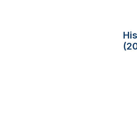
His
(2