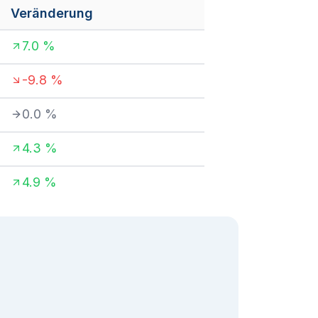
Veränderung
7.0
%
-9.8
%
0.0
%
4.3
%
4.9
%