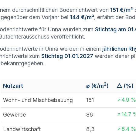
inem durchschnittlichen Bodenrichtwert von
151 €/m²
d
gegenüber dem Vorjahr bei
144 €/m²
, erfährt der Bo
Bodenrichtwerte für Unna wurden zum
Stichtag am 01
utachterausschuss veröffentlicht.
odenrichtwerte in Unna werden in einem
jährlichen R
nrichtwerte zum
Stichtag 01.01.2027
werden daher p
 bekanntgegeben.
2
Nutzart
⌀ (€/m
)
△ (%)
4.9
Wohn- und Mischbebauung
151
14.7
Gewerbe
86
6.4
Landwirtschaft
8,3