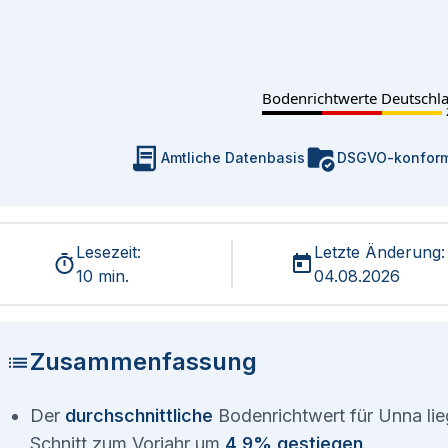
Bodenrichtwerte Deutschl
Amtliche Datenbasis
DSGVO-konfor
Lesezeit:
Letzte Änderung:
10 min.
04.08.2026
Zusammenfassung
Der
durchschnittliche
Bodenrichtwert für Unna lie
Schnitt zum Vorjahr um
4,9% gestiegen
.