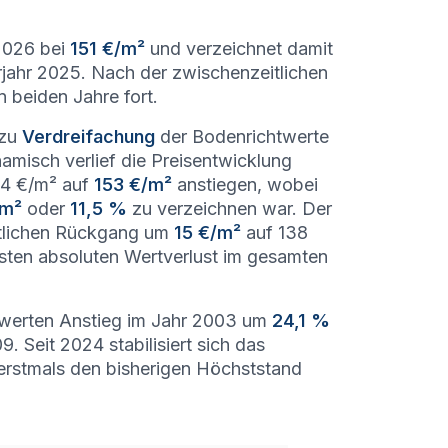
 2026 bei
151 €/m²
und verzeichnet damit
ahr 2025. Nach der zwischenzeitlichen
n beiden Jahre fort.
ezu
Verdreifachung
der Bodenrichtwerte
amisch verlief die Preisentwicklung
104 €/m² auf
153 €/m²
anstiegen, wobei
/m²
oder
11,5 %
zu verzeichnen war. Der
eutlichen Rückgang um
15 €/m²
auf 138
sten absoluten Wertverlust im gesamten
nswerten Anstieg im Jahr 2003 um
24,1 %
Seit 2024 stabilisiert sich das
 erstmals den bisherigen Höchststand