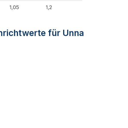
%
1,05
1,2
nrichtwerte für Unna