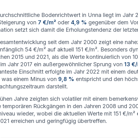
urchschnittliche Bodenrichtwert in Unna liegt im Jahr
Steigerung von
7 €/m²
oder
4,9 %
gegenüber dem Vorj
ation setzt sich damit die Erholungstendenz der letzte
esamtentwicklung seit dem Jahr 2000 zeigt eine nah
nfänglich 54 €/m² auf aktuell 151 €/m². Besonders dyn
hen 2015 und 2021, als die Werte kontinuierlich von 
n im Jahr 2017 ein außergewöhnlicher Sprung von
13 €
nteste Einschnitt erfolgte im Jahr 2022 mit einem d
, was einem Minus von
9,8 %
entspricht und den höch
chtungszeitraum darstellt.
rühen Jahre zeigten sich volatiler mit einem bemerke
 temporären Rückgängen in den Jahren 2008 und 2009. 
niveau wieder, wobei die aktuellen Werte mit 151 €/m²
021 erreichen und geringfügig übertreffen.