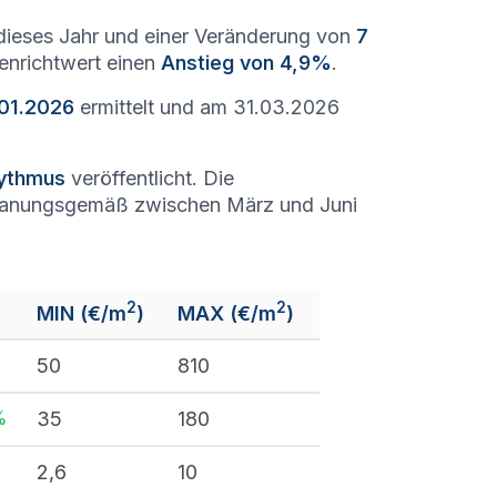
ieses Jahr und einer Veränderung von
7
denrichtwert einen
Anstieg von 4,9%
.
.01.2026
ermittelt und am 31.03.2026
hythmus
veröffentlicht. Die
lanungsgemäß zwischen März und Juni
2
2
MIN (€/m
)
MAX (€/m
)
%
50
810
%
35
180
%
2,6
10