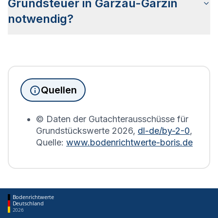
genannte Bodenrichtwertzonen unterteilt, die
Grundsteuer in Garzau-Garzin
Aufschluss über den Wert des Bodens sowie die
notwendig?
Bebauung geben.
Seit Juni 2022 muss die Grundsteuererklärung für
Immobilienbesitzer abgegeben werden. Für
Immobilien, die sich in Garzau-Garzin befinden,
wird die Grundsteuererklärung auf Basis des
Quellen
Bodenrichtwerts des entsprechenden Jahres
erstellt.
© Daten der Gutachterausschüsse für
Grundstückswerte
2026
,
dl-de/by-2-0
,
Quelle:
www.bodenrichtwerte-boris.de
Bodenrichtwerte
Deutschland
2026