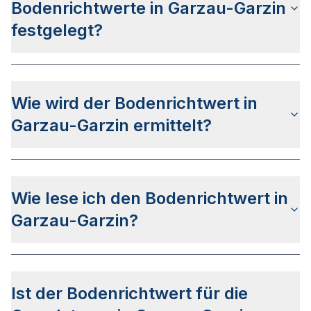
verkauften Grundstücke des vergangenen Jahres
Bodenrichtwerte in Garzau-Garzin
verwenden.
festgelegt?
Die Bodenrichtwerte für Garzau-Garzin werden
jährlich ermittelt und veröffentlicht. Der Stichtag
Wie wird der Bodenrichtwert in
ist ausnahmslos der 01. Januar des jeweiligen
Jahres wobei die Veröffentlichung i.d.R. zwischen
Garzau-Garzin ermittelt?
April und Juni erfolgt.
Der Bodenrichtwert in Garzau-Garzin wird mit
derselben Systematik wie für alle anderen
Wie lese ich den Bodenrichtwert in
Bundesländer bestimmt. Mehr zum Verfahren
finden Sie auf der allgemeinen Bodenrichtwert
Garzau-Garzin?
Seite.
Die Bodenrichtwertkarte für Garzau-Garzin wird
genauso gelesen wie die Bodenrichtwertkarte
Ist der Bodenrichtwert für die
anderer Städte Deutschlands. Die Karte wird in so