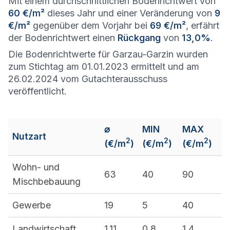
Mit einem durchschnittlichen Bodenrichtwert von
60 €/m²
dieses Jahr und einer Veränderung von
9
€/m²
gegenüber dem Vorjahr bei
69 €/m²
, erfährt
der Bodenrichtwert einen
Rückgang
von
13,0%
.
Die Bodenrichtwerte für Garzau-Garzin wurden
zum Stichtag am 01.01.2023 ermittelt und am
26.02.2024 vom Gutachterausschuss
veröffentlicht.
⌀
MIN
MAX
Nutzart
2
2
2
(€/m
)
(€/m
)
(€/m
)
Wohn- und
63
40
90
Mischbebauung
Gewerbe
19
5
40
Landwirtschaft
1,11
0,8
1,4