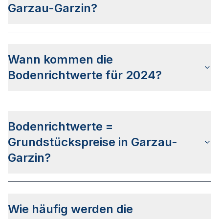
Stadtgebiet Garzau-Garzins. Hierbei werden so
Garzau-Garzin?
genannte Bodenrichtwertzonen definiert.
Die letzte Bodenrichtwertermittlung wurde am
26.02.2024 für den Stichtag 01.01.2024
Wann kommen die
veröffentlicht. Das Veröffentlichungsdatum für die
Bodenrichtwerte zum Stichtag 01.01.2024 steht
Bodenrichtwerte für 2024?
aktuell noch nicht fest.
Der Gutachterausschuss im Landkreis Märkisch-
Oderland hat bis dato keine genaueren Infos zum
Bodenrichtwerte =
Veröffentlichkeitsdatum für die Bodenrichtwerte
2024 bekanntgegeben. Auf Basis der letzten
Grundstückspreise in Garzau-
Veröffentlichungen kann von einem Zeitraum
Garzin?
zwischen April und Juni 2024 ausgegangen
werden.
Die Bodenrichtwerte in Garzau-Garzin sind nicht
mit den Grundstückspreisen gleichzusetzen, da
Wie häufig werden die
diese als Daten Durchschnittswerte der