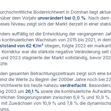
urchschnittliche Bodenrichtwert in Dornhan liegt aktue
nüber dem Vorjahr
unverändert bei 0,0 %
. Nach dem 
ieses Niveau zeigt sich der Markt derzeit in einer stabi
ders auffällig ist die Entwicklung der vergangenen J
 kontinuierlichen Wachstum von 2015 bis 2021, in de
ststand von 62 €/m²
stiegen, folgte 2022 ein markan
 Korrektur war die stärkste negative Veränderung seit 
und 2023 stagnierte der Markt vollständig, bevor 20
tzte.
den gesamten Betrachtungszeitraum zeigt sich eine 
nd die Werte zu Beginn der 2000er Jahre noch bei 22
richtwerte bis heute nahezu
verdreifacht
. Besonders
ieg 2003 um
26,1 %
sowie die kontinuierliche Aufwär
ährlichen Steigerungsraten zwischen 6,9 % und 10,9 %
i mit Zuwächsen von 10,9 % und 7,8 % die dynamisc
aums.