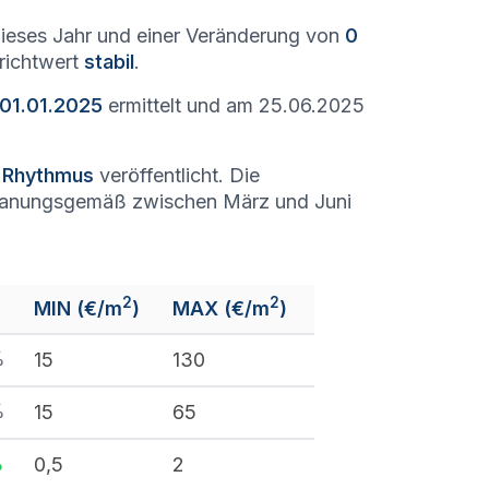
ieses Jahr und einer Veränderung von
0
nrichtwert
stabil
.
 01.01.2025
ermittelt und am 25.06.2025
n Rhythmus
veröffentlicht. Die
lanungsgemäß zwischen März und Juni
2
2
MIN (€/m
)
MAX (€/m
)
%
15
130
%
15
65
%
0,5
2