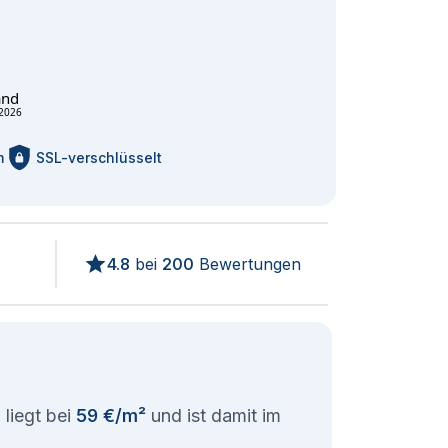
and
2026
m
SSL-verschlüsselt
4.8
bei
200
Bewertungen
liegt bei
59 €/m²
und ist damit im