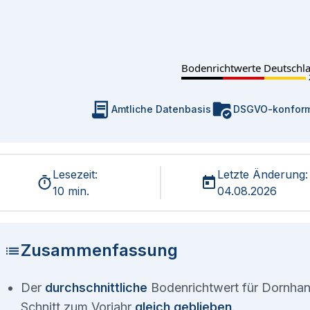
Bodenrichtwerte Deutschl
Amtliche Datenbasis
DSGVO-konfor
Lesezeit:
Letzte Änderung:
10 min.
04.08.2026
Zusammenfassung
Der
durchschnittliche
Bodenrichtwert für Dornhan 
Schnitt zum Vorjahr
gleich geblieben
.