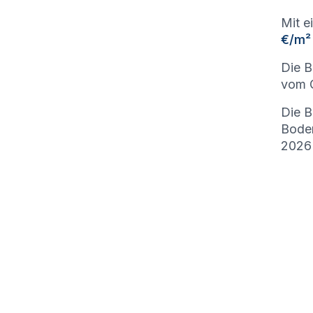
Mit e
€/m²
Die B
vom G
Die B
Bode
2026