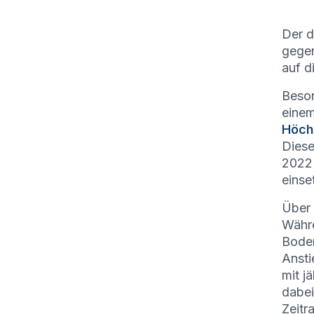
Der d
gege
auf d
Beson
einem
Höch
Diese
2022 
einse
Über 
Währe
Boden
Anst
mit j
dabe
Zeitr