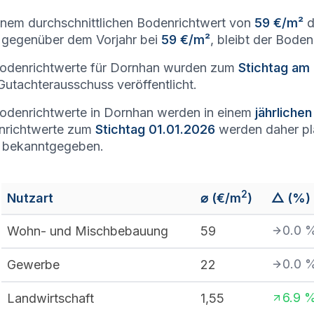
inem durchschnittlichen Bodenrichtwert von
59 €/m²
d
gegenüber dem Vorjahr bei
59 €/m²
, bleibt der Bode
odenrichtwerte für Dornhan wurden zum
Stichtag am
utachterausschuss veröffentlicht.
odenrichtwerte in Dornhan werden in einem
jährliche
nrichtwerte zum
Stichtag 01.01.2026
werden daher p
 bekanntgegeben.
2
Nutzart
⌀ (€/m
)
△ (%)
0.0
Wohn- und Mischbebauung
59
0.0
Gewerbe
22
6.9
Landwirtschaft
1,55