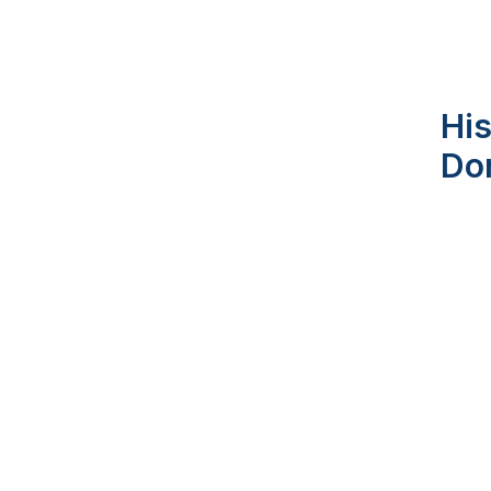
His
Do