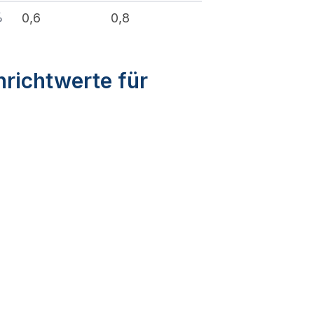
%
0,6
0,8
nrichtwerte für