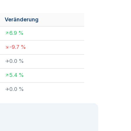
Veränderung
6.9
%
-9.7
%
0.0
%
5.4
%
0.0
%