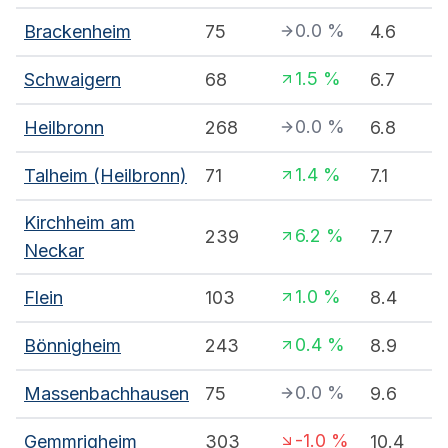
0.0
%
Brackenheim
75
4.6
1.5
%
Schwaigern
68
6.7
0.0
%
Heilbronn
268
6.8
1.4
%
Talheim (Heilbronn)
71
7.1
Kirchheim am
6.2
%
239
7.7
Neckar
1.0
%
Flein
103
8.4
0.4
%
Bönnigheim
243
8.9
0.0
%
Massenbachhausen
75
9.6
-1.0
%
Gemmrigheim
303
10.4