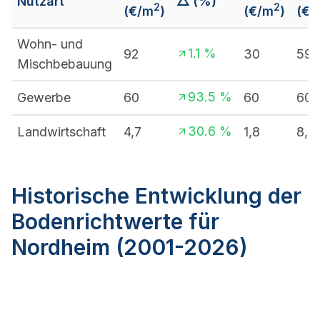
Nutzart
△ (%)
2
2
(€/m
)
(€/m
)
(€/
Wohn- und
1.1
%
92
30
590
Mischbebauung
93.5
%
Gewerbe
60
60
60
30.6
%
Landwirtschaft
4,7
1,8
8,2
Historische Entwicklung der
Bodenrichtwerte für
Nordheim (2001-2026)