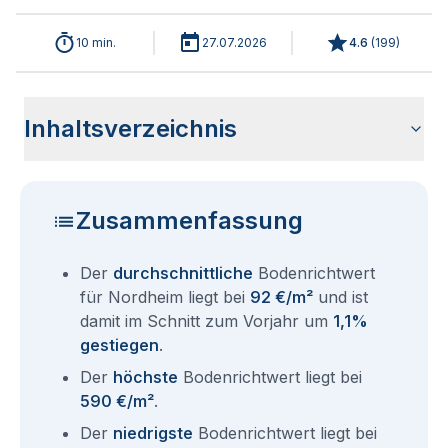
10 min.
27.07.2026
4.6
(
199
)
Inhaltsverzeichnis
Wie haben sich die Bodenrichtwerte in 2026 für Nordheim
Historische Entwicklung der Bodenrichtwerte für Nordheim
Bodenrichtwerte benachbarter Städte
Sind die Grundstückspreise in Nordheim mit den aktuellen
Wie erhalte ich den Bodenrichtwert für mein Grundstück in
Aktuelle Immobilienpreise in Nordheim
Fragen und Antworten rund um Bodenrichtwerte Nordheim
entwickelt?
(2001-2026)
Bodenrichtwerten gleichzusetzen?
Nordheim?
Zusammenfassung
Der
durchschnittliche
Bodenrichtwert
für Nordheim liegt bei
92 €/m²
und ist
damit im Schnitt zum Vorjahr um
1,1%
gestiegen
.
Der
höchste
Bodenrichtwert liegt bei
590 €/m²
.
Der
niedrigste
Bodenrichtwert liegt bei