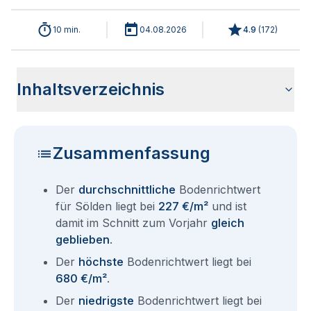
10 min.
04.08.2026
4.9
(
172
)
Inhaltsverzeichnis
Wie haben sich die Bodenrichtwerte in 2026 für Sölden
Historische Entwicklung der Bodenrichtwerte für Sölden
Bodenrichtwerte benachbarter Städte
Sind die Grundstückspreise in Sölden mit den aktuellen
Wie erhalte ich den Bodenrichtwert für mein Grundstück in
Aktuelle Immobilienpreise in Sölden
Fragen und Antworten rund um Bodenrichtwerte Sölden
entwickelt?
(2001-2026)
Bodenrichtwerten gleichzusetzen?
Sölden?
Zusammenfassung
Der
durchschnittliche
Bodenrichtwert
für Sölden liegt bei
227 €/m²
und ist
damit im Schnitt zum Vorjahr
gleich
geblieben
.
Der
höchste
Bodenrichtwert liegt bei
680 €/m²
.
Der
niedrigste
Bodenrichtwert liegt bei