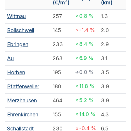
2
(€/m
)
(km)
0.8
%
Wittnau
257
1.3
-1.4
%
Bollschweil
145
2.0
8.4
%
Ebringen
233
2.9
6.9
%
Au
263
3.1
0.0
%
Horben
195
3.5
11.8
%
Pfaffenweiler
180
3.9
5.2
%
Merzhausen
464
3.9
14.0
%
Ehrenkirchen
155
4.3
-0.4
%
Schallstadt
230
6.5