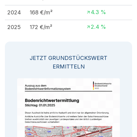
4.3
%
2024
168
€/m²
2.4
%
2025
172
€/m²
JETZT GRUNDSTÜCKSWERT
ERMITTELN