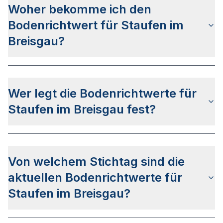
Woher bekomme ich den
Bodenrichtwert für Staufen im
Breisgau?
Die Bodenrichtwerte für Staufen im Breisgau
erhalten Sie u.a.
auf dieser Webseite
in den
Wer legt die Bodenrichtwerte für
jeweiligen Stadt- und Stadtteilseiten. Alternativ
können Sie bei
BORIS BW
nach Ihrer Adresse
Staufen im Breisgau fest?
suchen bzw. beim None anfragen.
Die Bodenrichtwerte in Staufen im Breisgau
werden vom
None
festgelegt.
Von welchem Stichtag sind die
Der Ermittlungsbereich des Gutachterausschusses
aktuellen Bodenrichtwerte für
umfasst das gesamte Stadtgebiet Staufen im
Breisgaus. Hierbei werden so genannte
Staufen im Breisgau?
Bodenrichtwertzonen definiert.