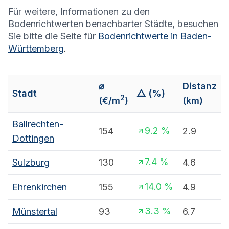
Für weitere, Informationen zu den
Bodenrichtwerten benachbarter Städte, besuchen
Sie bitte die Seite für
Bodenrichtwerte in
Baden-
Württemberg
.
⌀
Distanz
Stadt
△ (%)
2
(€/m
)
(km)
Ballrechten-
9.2
%
154
2.9
Dottingen
7.4
%
Sulzburg
130
4.6
14.0
%
Ehrenkirchen
155
4.9
3.3
%
Münstertal
93
6.7