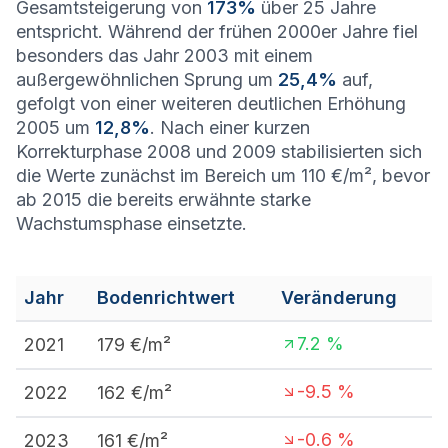
Gesamtsteigerung von
173%
über 25 Jahre
entspricht. Während der frühen 2000er Jahre fiel
besonders das Jahr 2003 mit einem
außergewöhnlichen Sprung um
25,4%
auf,
gefolgt von einer weiteren deutlichen Erhöhung
2005 um
12,8%
. Nach einer kurzen
Korrekturphase 2008 und 2009 stabilisierten sich
die Werte zunächst im Bereich um 110 €/m², bevor
ab 2015 die bereits erwähnte starke
Wachstumsphase einsetzte.
Jahr
Bodenrichtwert
Veränderung
7.2
%
2021
179
€/m²
-9.5
%
2022
162
€/m²
-0.6
%
2023
161
€/m²