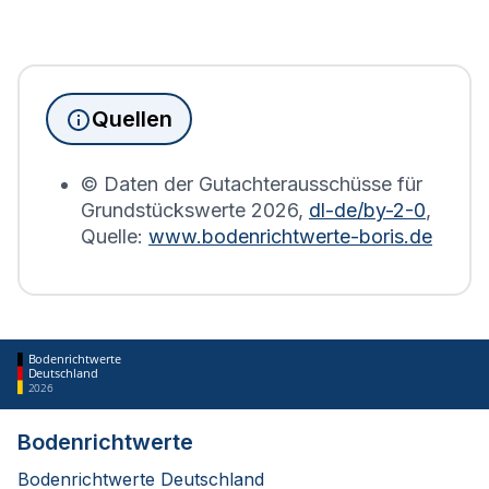
Seit Juni 2022 muss die
Grundsteuererklärung
für
Immobilienbesitzer abgegeben werden. Für
Immobilien, die sich in Staufen im Breisgau
befinden, wird die Grundsteuererklärung auf Basis
Quellen
des Bodenrichtwerts des entsprechenden Jahres
erstellt.
© Daten der Gutachterausschüsse für
Grundstückswerte
2026
,
dl-de/by-2-0
,
Quelle:
www.bodenrichtwerte-boris.de
Bodenrichtwerte
Deutschland
2026
Bodenrichtwerte
Bodenrichtwerte Deutschland