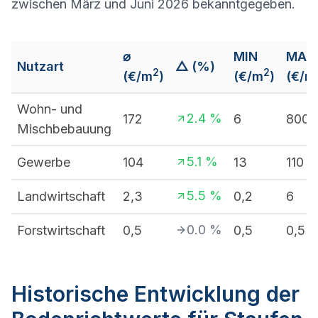
zwischen März und Juni 2026 bekanntgegeben.
⌀
MIN
MAX
Nutzart
△ (%)
2
2
(€/m
)
(€/m
)
(€/m
Wohn- und
2.4
%
172
6
800
Mischbebauung
5.1
%
Gewerbe
104
13
110
5.5
%
Landwirtschaft
2,3
0,2
6
0.0
%
Forstwirtschaft
0,5
0,5
0,5
Historische Entwicklung der