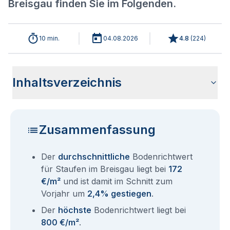
Breisgau finden Sie im Folgenden.
10 min.
04.08.2026
4.8
(
224
)
Inhaltsverzeichnis
Wie haben sich die Bodenrichtwerte in 2026 für Staufen im
Historische Entwicklung der Bodenrichtwerte für Staufen im
Bodenrichtwerte benachbarter Städte
Sind die Grundstückspreise in Staufen im Breisgau mit den
Wie erhalte ich den Bodenrichtwert für mein Grundstück in
Aktuelle Immobilienpreise in Staufen im Breisgau
Fragen und Antworten rund um Bodenrichtwerte Staufen im
Breisgau entwickelt?
Breisgau (2001-2026)
aktuellen Bodenrichtwerten gleichzusetzen?
Staufen im Breisgau?
Breisgau
Zusammenfassung
Der
durchschnittliche
Bodenrichtwert
für Staufen im Breisgau liegt bei
172
€/m²
und ist damit im Schnitt zum
Vorjahr um
2,4% gestiegen
.
Der
höchste
Bodenrichtwert liegt bei
800 €/m²
.