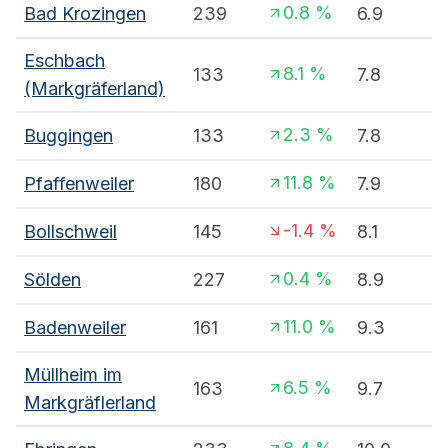
0.8
%
Bad Krozingen
239
6.9
Eschbach
8.1
%
133
7.8
(Markgräferland)
2.3
%
Buggingen
133
7.8
11.8
%
Pfaffenweiler
180
7.9
-1.4
%
Bollschweil
145
8.1
0.4
%
Sölden
227
8.9
11.0
%
Badenweiler
161
9.3
Müllheim im
6.5
%
163
9.7
Markgräflerland