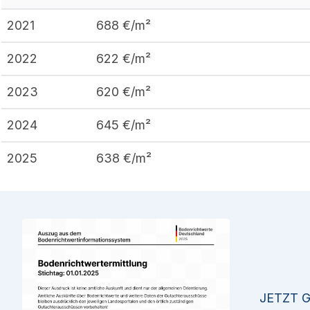
2021
688
€/m²
2022
622
€/m²
2023
620
€/m²
2024
645
€/m²
2025
638
€/m²
JETZT 