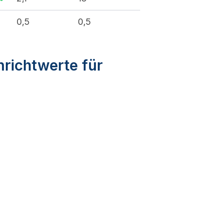
%
0,5
0,5
nrichtwerte für