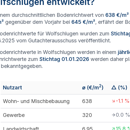
lfschlugen entwickelt?
inem durchschnittlichen Bodenrichtwert von
638 €/m²
m²
gegenüber dem Vorjahr bei
645 €/m²
, erfährt der 
odenrichtwerte für Wolfschlugen wurden zum
Stichta
.2025 vom Gutachterausschuss veröffentlicht.
odenrichtwerte in Wolfschlugen werden in einem
jähr
nrichtwerte zum
Stichtag 01.01.2026
werden daher p
 bekanntgegeben.
2
Nutzart
⌀ (€/m
)
△ (%)
-1.1
%
Wohn- und Mischbebauung
638
0.0
Gewerbe
320
15.8
Landwirtschaft
6,95