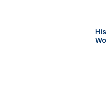
His
Wo