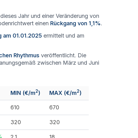
dieses Jahr und einer Veränderung von
Bodenrichtwert einen
Rückgang von 1,1%
.
g am 01.01.2025
ermittelt und am
lichen Rhythmus
veröffentlicht. Die
lanungsgemäß zwischen März und Juni
2
2
MIN (€/m
)
MAX (€/m
)
610
670
%
320
320
%
2,1
18