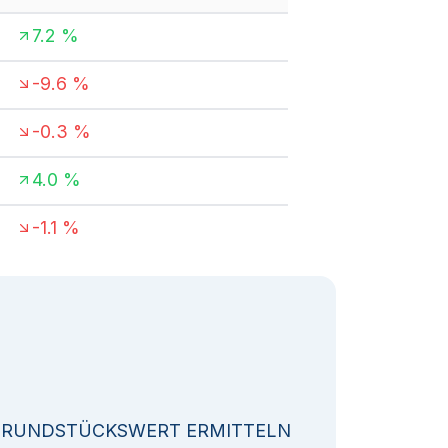
7.2
%
-9.6
%
-0.3
%
4.0
%
-1.1
%
GRUNDSTÜCKSWERT ERMITTELN