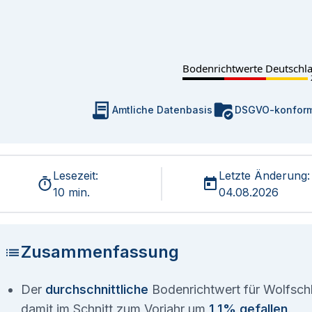
Bodenrichtwerte Deutschl
Amtliche Datenbasis
DSGVO-konfor
Lesezeit:
Letzte Änderung:
10 min.
04.08.2026
Zusammenfassung
Der
durchschnittliche
Bodenrichtwert für Wolfschl
damit im Schnitt zum Vorjahr um
1,1% gefallen
.