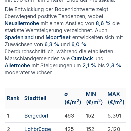
Die Entwicklung der Bodenrichtwerte zeigt
überwiegend positive Tendenzen, wobei
Neuallermöhe
mit einem Anstieg von
8,6 %
die
stärkste Wertsteigerung verzeichnet. Auch
Spadenland
und
Moorfleet
entwickelten sich mit
Zuwächsen von
6,3 %
und
6,0 %
überdurchschnittlich, während die etablierten
Marschlandgemeinden wie
Curslack
und
Allermöhe
mit Steigerungen um
2,1 %
bis
2,8 %
moderater wuchsen.
⌀
MIN
MAX
Rank
Stadtteil
2
2
2
(€/m
)
(€/m
)
(€/m
)
1
Bergedorf
463
152
5.391
2
Lohbrügge
425
152
2.120