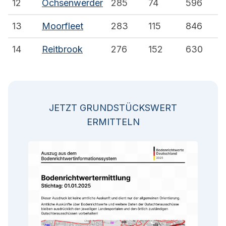
12
Ochsenwerder
285
74
596
13
Moorfleet
283
115
846
14
Reitbrook
276
152
630
JETZT GRUNDSTÜCKSWERT
ERMITTELN