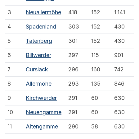
3
Neuallermöhe
418
152
1.141
4
Spadenland
303
152
430
5
Tatenberg
301
152
430
6
Billwerder
297
115
901
7
Curslack
296
160
742
8
Allermöhe
293
135
846
9
Kirchwerder
291
60
630
10
Neuengamme
291
60
630
11
Altengamme
290
58
630