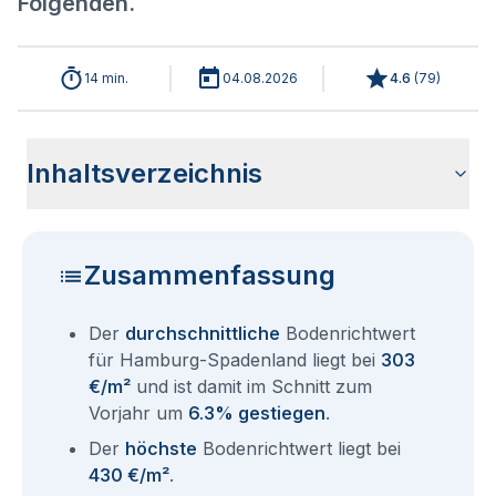
Folgenden.
14 min.
04.08.2026
4.6
(
79
)
Inhaltsverzeichnis
Analyse der aktuellen Bodenrichtwerte für Hamburg
Historische Entwicklung Bodenrichtwerte Hamburg
Bodenrichtwerte im Ortsteil Hamburg Bergedorf
Übersicht aller Bodenrichtwerte nach Postleitzahl
Entsprechen die Grundstückspreise in Hamburg-
Bodenrichtwert Auskunft Hamburg
Aktuelle Immobilienpreise in Hamburg-Spadenland
Fragen und Antworten rund um Bodenrichtwerte für
Spadenland 2026
Spadenland
Spadenland dem Bodenrichtwert?
Hamburg Spadenland
Zusammenfassung
Der
durchschnittliche
Bodenrichtwert
für Hamburg-Spadenland liegt bei
303
€/m²
und ist damit im Schnitt zum
Vorjahr um
6.3% gestiegen
.
Der
höchste
Bodenrichtwert liegt bei
430 €/m²
.