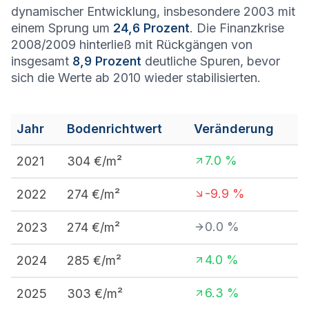
dynamischer Entwicklung, insbesondere 2003 mit
einem Sprung um
24,6 Prozent
. Die Finanzkrise
2008/2009 hinterließ mit Rückgängen von
insgesamt
8,9 Prozent
deutliche Spuren, bevor
sich die Werte ab 2010 wieder stabilisierten.
Jahr
Bodenrichtwert
Veränderung
7.0
%
2021
304
€/m²
-9.9
%
2022
274
€/m²
0.0
%
2023
274
€/m²
4.0
%
2024
285
€/m²
6.3
%
2025
303
€/m²