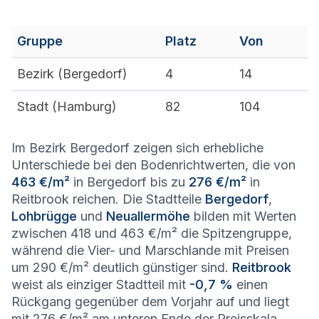
Gruppe
Platz
Von
Bezirk (
Bergedorf
)
4
14
Stadt (
Hamburg
)
82
104
Im Bezirk Bergedorf zeigen sich erhebliche
Unterschiede bei den Bodenrichtwerten, die von
463 €/m²
in Bergedorf bis zu
276 €/m²
in
Reitbrook reichen. Die Stadtteile
Bergedorf
,
Lohbrügge
und
Neuallermöhe
bilden mit Werten
zwischen 418 und 463 €/m² die Spitzengruppe,
während die Vier- und Marschlande mit Preisen
um 290 €/m² deutlich günstiger sind.
Reitbrook
weist als einziger Stadtteil mit
-0,7 %
einen
Rückgang gegenüber dem Vorjahr auf und liegt
mit 276 €/m² am unteren Ende der Preisskala.