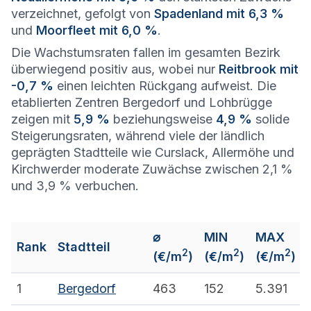
verzeichnet, gefolgt von
Spadenland mit 6,3 %
und
Moorfleet mit 6,0 %
.
Die Wachstumsraten fallen im gesamten Bezirk
überwiegend positiv aus, wobei nur
Reitbrook mit
-0,7 %
einen leichten Rückgang aufweist. Die
etablierten Zentren Bergedorf und Lohbrügge
zeigen mit
5,9 %
beziehungsweise
4,9 %
solide
Steigerungsraten, während viele der ländlich
geprägten Stadtteile wie Curslack, Allermöhe und
Kirchwerder moderate Zuwächse zwischen 2,1 %
und 3,9 % verbuchen.
⌀
MIN
MAX
Rank
Stadtteil
2
2
2
(€/m
)
(€/m
)
(€/m
)
1
Bergedorf
463
152
5.391