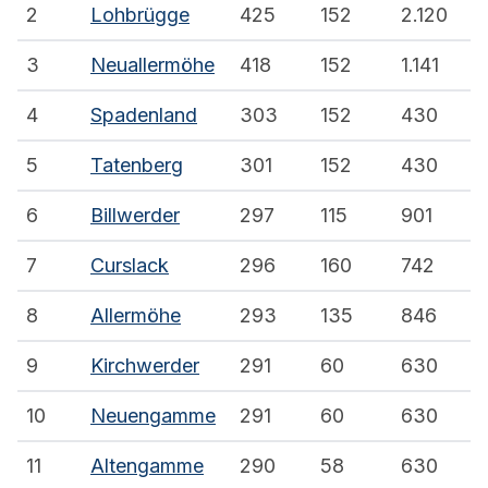
2
Lohbrügge
425
152
2.120
3
Neuallermöhe
418
152
1.141
4
Spadenland
303
152
430
5
Tatenberg
301
152
430
6
Billwerder
297
115
901
7
Curslack
296
160
742
8
Allermöhe
293
135
846
9
Kirchwerder
291
60
630
10
Neuengamme
291
60
630
11
Altengamme
290
58
630