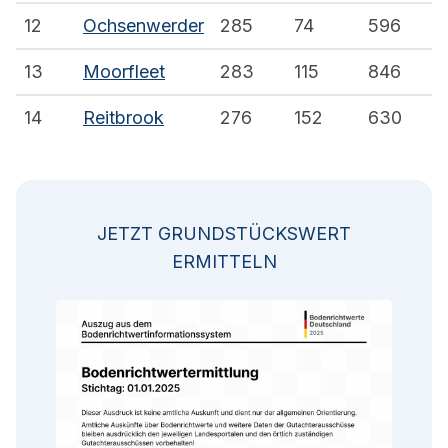
12
Ochsenwerder
285
74
596
13
Moorfleet
283
115
846
14
Reitbrook
276
152
630
JETZT GRUNDSTÜCKSWERT
ERMITTELN