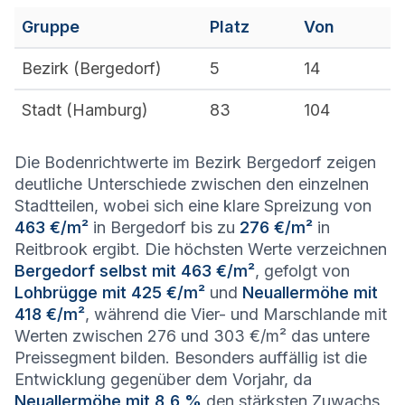
Gruppe
Platz
Von
Bezirk (
Bergedorf
)
5
14
Stadt (
Hamburg
)
83
104
Die Bodenrichtwerte im Bezirk Bergedorf zeigen
deutliche Unterschiede zwischen den einzelnen
Stadtteilen, wobei sich eine klare Spreizung von
463 €/m²
in Bergedorf bis zu
276 €/m²
in
Reitbrook ergibt. Die höchsten Werte verzeichnen
Bergedorf selbst mit 463 €/m²
, gefolgt von
Lohbrügge mit 425 €/m²
und
Neuallermöhe mit
418 €/m²
, während die Vier- und Marschlande mit
Werten zwischen 276 und 303 €/m² das untere
Preissegment bilden. Besonders auffällig ist die
Entwicklung gegenüber dem Vorjahr, da
Neuallermöhe mit 8,6 %
den stärksten Zuwachs