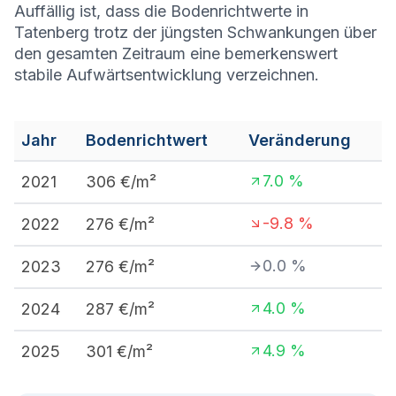
Auffällig ist, dass die Bodenrichtwerte in
Tatenberg trotz der jüngsten Schwankungen über
den gesamten Zeitraum eine bemerkenswert
stabile Aufwärtsentwicklung verzeichnen.
Jahr
Bodenrichtwert
Veränderung
7.0
%
2021
306
€/m²
-9.8
%
2022
276
€/m²
0.0
%
2023
276
€/m²
4.0
%
2024
287
€/m²
4.9
%
2025
301
€/m²