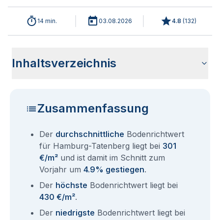
14 min.
03.08.2026
4.8
(
132
)
Inhaltsverzeichnis
Analyse der aktuellen Bodenrichtwerte für Hamburg
Historische Entwicklung Bodenrichtwerte Hamburg
Bodenrichtwerte im Ortsteil Hamburg Bergedorf
Übersicht aller Bodenrichtwerte nach Postleitzahl
Entsprechen die Grundstückspreise in Hamburg-Tatenberg
Bodenrichtwert Auskunft Hamburg
Aktuelle Immobilienpreise in Hamburg-Tatenberg
Fragen und Antworten rund um Bodenrichtwerte für
Tatenberg 2026
Tatenberg
dem Bodenrichtwert?
Hamburg Tatenberg
Zusammenfassung
Der
durchschnittliche
Bodenrichtwert
für Hamburg-Tatenberg liegt bei
301
€/m²
und ist damit im Schnitt zum
Vorjahr um
4.9% gestiegen
.
Der
höchste
Bodenrichtwert liegt bei
430 €/m²
.
Der
niedrigste
Bodenrichtwert liegt bei