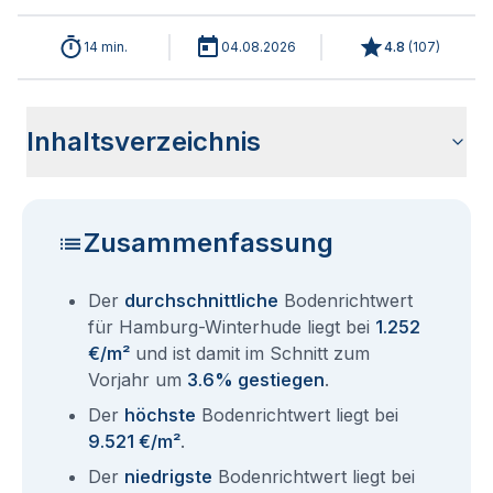
14 min.
04.08.2026
4.8
(
107
)
Inhaltsverzeichnis
Analyse der aktuellen Bodenrichtwerte für Hamburg
Historische Entwicklung Bodenrichtwerte Hamburg
Bodenrichtwerte im Ortsteil Hamburg Hamburg-Nord
Übersicht aller Bodenrichtwerte nach Postleitzahl
Entsprechen die Grundstückspreise in Hamburg-Winterhude
Bodenrichtwert Auskunft Hamburg
Aktuelle Immobilienpreise in Hamburg-Winterhude
Fragen und Antworten rund um Bodenrichtwerte für
Winterhude 2026
Winterhude
dem Bodenrichtwert?
Hamburg Winterhude
Zusammenfassung
Der
durchschnittliche
Bodenrichtwert
für Hamburg-Winterhude liegt bei
1.252
€/m²
und ist damit im Schnitt zum
Vorjahr um
3.6% gestiegen
.
Der
höchste
Bodenrichtwert liegt bei
9.521 €/m²
.
Der
niedrigste
Bodenrichtwert liegt bei