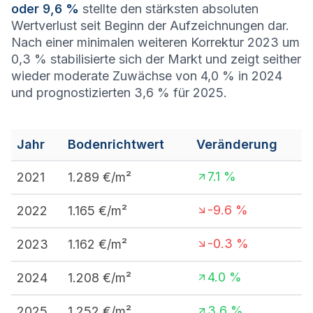
oder 9,6 %
stellte den stärksten absoluten
Wertverlust seit Beginn der Aufzeichnungen dar.
Nach einer minimalen weiteren Korrektur 2023 um
0,3 % stabilisierte sich der Markt und zeigt seither
wieder moderate Zuwächse von 4,0 % in 2024
und prognostizierten 3,6 % für 2025.
Jahr
Bodenrichtwert
Veränderung
7.1
%
2021
1.289
€/m²
-9.6
%
2022
1.165
€/m²
-0.3
%
2023
1.162
€/m²
4.0
%
2024
1.208
€/m²
3.6
%
2025
1.252
€/m²