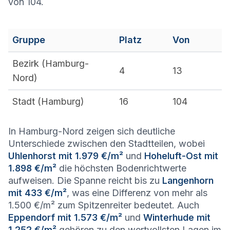
von 104.
Gruppe
Platz
Von
Bezirk (
Hamburg-
4
13
Nord
)
Stadt (
Hamburg
)
16
104
In Hamburg-Nord zeigen sich deutliche
Unterschiede zwischen den Stadtteilen, wobei
Uhlenhorst mit 1.979 €/m²
und
Hoheluft-Ost mit
1.898 €/m²
die höchsten Bodenrichtwerte
aufweisen. Die Spanne reicht bis zu
Langenhorn
mit 433 €/m²
, was eine Differenz von mehr als
1.500 €/m² zum Spitzenreiter bedeutet. Auch
Eppendorf mit 1.573 €/m²
und
Winterhude mit
1.252 €/m²
gehören zu den wertvollsten Lagen im