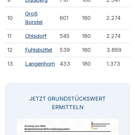
Groß
10
601
180
2.274
Borstel
11
Ohlsdorf
545
180
2.274
12
Fuhlsbüttel
539
180
3.869
13
Langenhorn
433
180
1.373
JETZT GRUNDSTÜCKSWERT
ERMITTELN