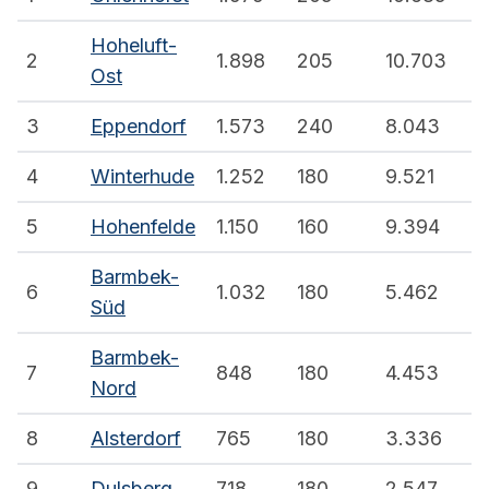
Hoheluft-
2
1.898
205
10.703
Ost
3
Eppendorf
1.573
240
8.043
4
Winterhude
1.252
180
9.521
5
Hohenfelde
1.150
160
9.394
Barmbek-
6
1.032
180
5.462
Süd
Barmbek-
7
848
180
4.453
Nord
8
Alsterdorf
765
180
3.336
9
Dulsberg
718
180
2.547