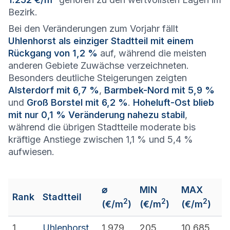
Bezirk.
Bei den Veränderungen zum Vorjahr fällt
Uhlenhorst als einziger Stadtteil mit einem
Rückgang von 1,2 %
auf, während die meisten
anderen Gebiete Zuwächse verzeichneten.
Besonders deutliche Steigerungen zeigten
Alsterdorf mit 6,7 %
,
Barmbek-Nord mit 5,9 %
und
Groß Borstel mit 6,2 %
.
Hoheluft-Ost blieb
mit nur 0,1 % Veränderung nahezu stabil
,
während die übrigen Stadtteile moderate bis
kräftige Anstiege zwischen 1,1 % und 5,4 %
aufwiesen.
⌀
MIN
MAX
Rank
Stadtteil
2
2
2
(€/m
)
(€/m
)
(€/m
)
1
Uhlenhorst
1.979
205
10.685