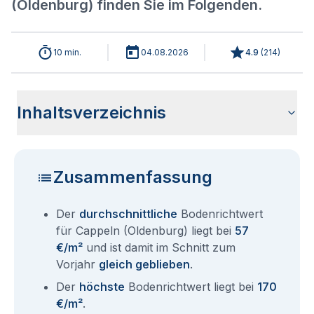
(Oldenburg) finden Sie im Folgenden.
10 min.
04.08.2026
4.9
(
214
)
Inhaltsverzeichnis
Wie haben sich die Bodenrichtwerte in 2026 für Cappeln
Historische Entwicklung der Bodenrichtwerte für Cappeln
Bodenrichtwerte benachbarter Städte
Sind die Grundstückspreise in Cappeln (Oldenburg) mit den
Wie erhalte ich den Bodenrichtwert für mein Grundstück in
Fragen und Antworten rund um Bodenrichtwerte Cappeln
(Oldenburg) entwickelt?
(Oldenburg) (2001-2026)
aktuellen Bodenrichtwerten gleichzusetzen?
Cappeln (Oldenburg)?
(Oldenburg)
Zusammenfassung
Der
durchschnittliche
Bodenrichtwert
für Cappeln (Oldenburg) liegt bei
57
€/m²
und ist damit im Schnitt zum
Vorjahr
gleich geblieben
.
Der
höchste
Bodenrichtwert liegt bei
170
€/m²
.