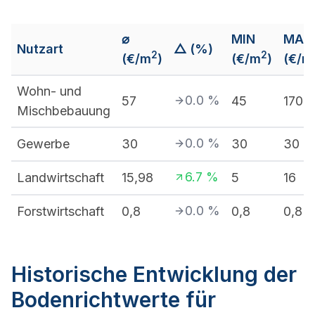
⌀
MIN
MAX
Nutzart
△ (%)
2
2
(€/m
)
(€/m
)
(€/m
Wohn- und
0.0
%
57
45
170
Mischbebauung
0.0
%
Gewerbe
30
30
30
6.7
%
Landwirtschaft
15,98
5
16
0.0
%
Forstwirtschaft
0,8
0,8
0,8
Historische Entwicklung der
Bodenrichtwerte für