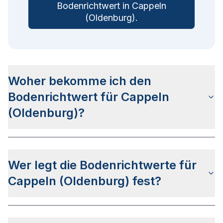
Bodenrichtwert in
Cappeln
(Oldenburg)
.
Woher bekomme ich den
Bodenrichtwert für Cappeln
(Oldenburg)?
Die Bodenrichtwerte für Cappeln (Oldenburg)
erhalten Sie u.a.
auf dieser Webseite
in den
Wer legt die Bodenrichtwerte für
jeweiligen Stadt- und Stadtteilseiten. Alternativ
können Sie bei
BORIS Niedersachsen
nach Ihrer
Cappeln (Oldenburg) fest?
Adresse suchen bzw. beim Gutachterausschuss
für Grundstückswerte im Landkreis Cloppenburg
Die Bodenrichtwerte in Cappeln (Oldenburg)
anfragen.
werden vom
Gutachterausschuss für