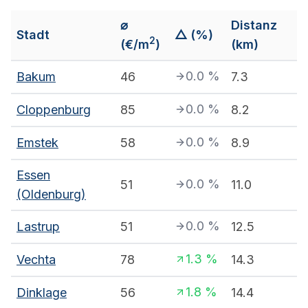
⌀
Distanz
Stadt
△ (%)
2
(€/m
)
(km)
0.0
%
Bakum
46
7.3
0.0
%
Cloppenburg
85
8.2
0.0
%
Emstek
58
8.9
Essen
0.0
%
51
11.0
(Oldenburg)
0.0
%
Lastrup
51
12.5
1.3
%
Vechta
78
14.3
1.8
%
Dinklage
56
14.4