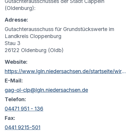
Gutachterausschusses der Stadt Cappeln
(Oldenburg):
Adresse:
Gutachterausschuss für Grundstückswerte im
Landkreis Cloppenburg
Stau 3
26122 Oldenburg (Oldb)
Website:
https://www.lgln.niedersachsen.de/startseite/wir_uber_uns_amp_organisation/organisation_amp_kontakt/rd_oldenburg_cloppenburg/willkommen-bei-der-regionaldirektion-oldenburg-51196.html
E-Mail:
gag-ol-clp@lgln.niedersachsen.de
Telefon:
04471 951 - 136
Fax:
0441 9215-501