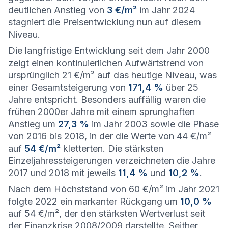
deutlichen Anstieg von
3 €/m²
im Jahr 2024
stagniert die Preisentwicklung nun auf diesem
Niveau.
Die langfristige Entwicklung seit dem Jahr 2000
zeigt einen kontinuierlichen Aufwärtstrend von
ursprünglich 21 €/m² auf das heutige Niveau, was
einer Gesamtsteigerung von
171,4 %
über 25
Jahre entspricht. Besonders auffällig waren die
frühen 2000er Jahre mit einem sprunghaften
Anstieg um
27,3 %
im Jahr 2003 sowie die Phase
von 2016 bis 2018, in der die Werte von 44 €/m²
auf
54 €/m²
kletterten. Die stärksten
Einzeljahressteigerungen verzeichneten die Jahre
2017 und 2018 mit jeweils
11,4 %
und
10,2 %
.
Nach dem Höchststand von 60 €/m² im Jahr 2021
folgte 2022 ein markanter Rückgang um
10,0 %
auf 54 €/m², der den stärksten Wertverlust seit
der Finanzkrise 2008/2009 darstellte. Seither