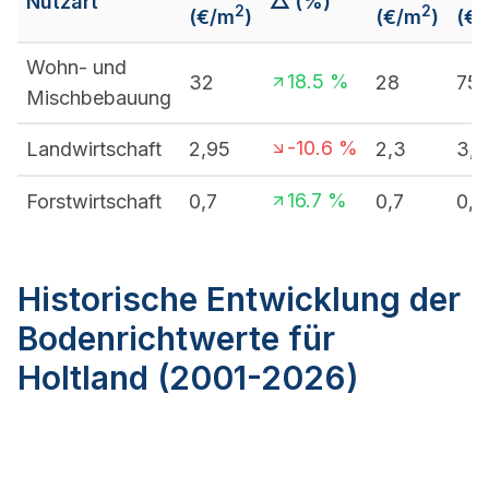
Nutzart
△ (%)
2
2
(€/m
)
(€/m
)
(€
Wohn- und
18.5
%
32
28
75
Mischbebauung
-10.6
%
Landwirtschaft
2,95
2,3
3,6
16.7
%
Forstwirtschaft
0,7
0,7
0,7
Historische Entwicklung der
Bodenrichtwerte für
Holtland (2001-2026)