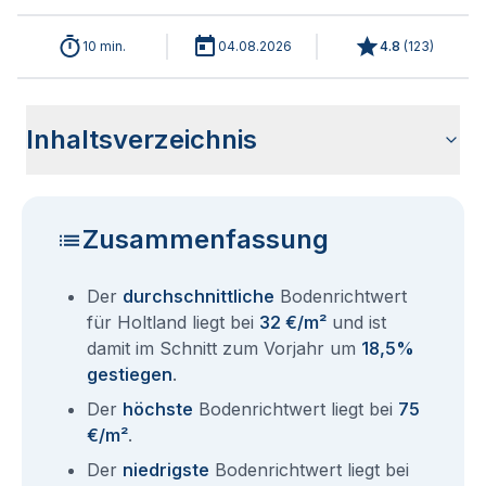
10 min.
04.08.2026
4.8
(
123
)
Inhaltsverzeichnis
Wie haben sich die Bodenrichtwerte in 2026 für Holtland
Historische Entwicklung der Bodenrichtwerte für Holtland
Bodenrichtwerte benachbarter Städte
Sind die Grundstückspreise in Holtland mit den aktuellen
Wie erhalte ich den Bodenrichtwert für mein Grundstück in
Fragen und Antworten rund um Bodenrichtwerte Holtland
entwickelt?
(2001-2026)
Bodenrichtwerten gleichzusetzen?
Holtland?
Zusammenfassung
Der
durchschnittliche
Bodenrichtwert
für Holtland liegt bei
32 €/m²
und ist
damit im Schnitt zum Vorjahr um
18,5%
gestiegen
.
Der
höchste
Bodenrichtwert liegt bei
75
€/m²
.
Der
niedrigste
Bodenrichtwert liegt bei