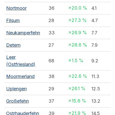
20.0
%
Nortmoor
36
4.1
27.3
%
Filsum
28
4.7
26.9
%
Neukamperfehn
33
7.7
28.6
%
Detern
27
7.9
Leer
1.5
%
68
9.2
(Ostfriesland)
22.6
%
Moormerland
38
11.3
26.1
%
Uplengen
29
12.5
15.6
%
Großefehn
37
13.2
21.9
%
Ostrhauderfehn
39
14.5