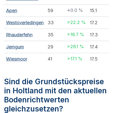
0.0
%
Apen
59
15.1
22.2
%
Westoverledingen
33
17.2
16.7
%
Rhauderfehn
35
17.3
26.1
%
Jemgum
29
17.4
17.1
%
Wiesmoor
41
17.5
Sind die Grundstückspreise
in Holtland mit den aktuellen
Bodenrichtwerten
gleichzusetzen?