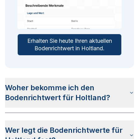
Erhalten Sie heute Ihren aktuellen
Bodenrichtwert in
Holtland
.
Woher bekomme ich den
Bodenrichtwert für Holtland?
Die Bodenrichtwerte für Holtland erhalten Sie u.a.
auf dieser Webseite
in den jeweiligen Stadt- und
Wer legt die Bodenrichtwerte für
Stadtteilseiten. Alternativ können Sie bei
BORIS
Niedersachsen
nach Ihrer Adresse suchen bzw.