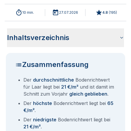
10 min.
27.07.2026
4.8
(
195
)
Inhaltsverzeichnis
Wie haben sich die Bodenrichtwerte in 2026 für Laar
Historische Entwicklung der Bodenrichtwerte für Laar (2001-
Bodenrichtwerte benachbarter Städte
Sind die Grundstückspreise in Laar mit den aktuellen
Wie erhalte ich den Bodenrichtwert für mein Grundstück in
Fragen und Antworten rund um Bodenrichtwerte Laar
entwickelt?
2026)
Bodenrichtwerten gleichzusetzen?
Laar?
Zusammenfassung
Der
durchschnittliche
Bodenrichtwert
für Laar liegt bei
21 €/m²
und ist damit im
Schnitt zum Vorjahr
gleich geblieben
.
Der
höchste
Bodenrichtwert liegt bei
65
€/m²
.
Der
niedrigste
Bodenrichtwert liegt bei
21 €/m²
.