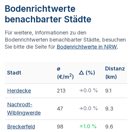
Bodenrichtwerte
benachbarter Städte
Für weitere, Informationen zu den
Bodenrichtwerten benachbarter Städte, besuchen
Sie bitte die Seite für
Bodenrichtwerte in
NRW
.
⌀
Distanz
Stadt
△ (%)
2
(€/m
)
(km)
0.0
%
Herdecke
213
9.1
Nachrodt-
0.0
%
47
9.3
Wiblingwerde
1.0
%
Breckerfeld
98
9.6