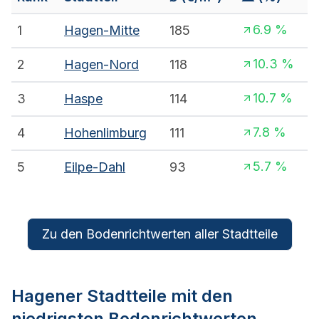
6.9
%
1
Hagen-Mitte
185
10.3
%
2
Hagen-Nord
118
10.7
%
3
Haspe
114
7.8
%
4
Hohenlimburg
111
5.7
%
5
Eilpe-Dahl
93
Zu den Bodenrichtwerten aller Stadtteile
Hagen
er Stadtteile mit den
niedrigsten Bodenrichtwerten