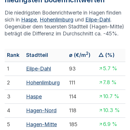
Die niedrigsten Bodenrichtwerte in Hagen finden
sich in
Haspe
,
Hohenlimburg
und
Eilpe-Dahl
.
Gegenüber dem teuersten Stadtteil (Hagen-Mitte)
beträgt die Differenz im Durchschnitt ca. -45%.
2
Rank
Stadtteil
⌀
(€/m
)
△ (%)
5.7
%
1
Eilpe-Dahl
93
7.8
%
2
Hohenlimburg
111
10.7
%
3
Haspe
114
10.3
%
4
Hagen-Nord
118
6.9
%
5
Hagen-Mitte
185