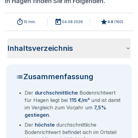
in Hagen finden Sie im Folgenden.
10 min.
04.08.2026
4.8
(
160
)
Inhaltsverzeichnis
Aktuelle Bodenrichtwerte für Hagen 2026
Historische Entwicklung der Bodenrichtwerte für Hagen
Bodenrichtwerte nach Stadtteilen für Hagen
Bodenrichtwerte benachbarter Städte
Sind die Grundstückspreise in Hagen mit den aktuellen
Wie erhalte ich den Bodenrichtwert für mein Grundstück in
Aktuelle Immobilienpreise in Hagen
Fragen und Antworten rund um Bodenrichtwerte Hagen
(2001-2026)
Bodenrichtwerten gleichzusetzen?
Hagen?
Zusammenfassung
Der
durchschnittliche
Bodenrichtwert
für Hagen liegt bei
115 €/m²
und ist damit
im Vergleich zum Vorjahr um
7,5%
gestiegen
.
Der
höchste
durchschnittliche
Bodenrichtwert befindet sich im Ortsteil