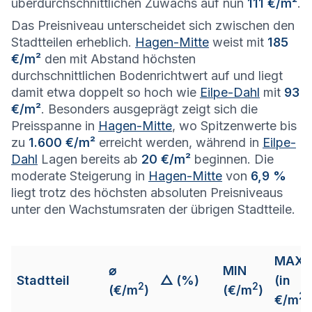
überdurchschnittlichen Zuwachs auf nun
111 €/m²
.
Das Preisniveau unterscheidet sich zwischen den
Stadtteilen erheblich.
Hagen-Mitte
weist mit
185
€/m²
den mit Abstand höchsten
durchschnittlichen Bodenrichtwert auf und liegt
damit etwa doppelt so hoch wie
Eilpe-Dahl
mit
93
€/m²
. Besonders ausgeprägt zeigt sich die
Preisspanne in
Hagen-Mitte
, wo Spitzenwerte bis
zu
1.600 €/m²
erreicht werden, während in
Eilpe-
Dahl
Lagen bereits ab
20 €/m²
beginnen. Die
moderate Steigerung in
Hagen-Mitte
von
6,9 %
liegt trotz des höchsten absoluten Preisniveaus
unter den Wachstumsraten der übrigen Stadtteile.
MAX
⌀
MIN
Stadtteil
△ (%)
(in
2
2
(€/m
)
(€/m
)
2
€/m
)