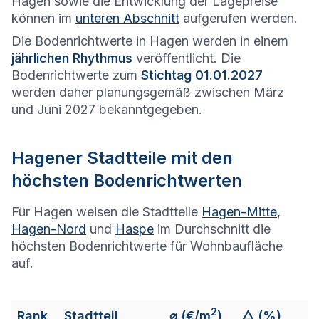
Hagen sowie die Entwicklung der Lagepreise
können im
unteren Abschnitt
aufgerufen werden.
Die Bodenrichtwerte in Hagen werden in einem
jährlichen Rhythmus
veröffentlicht. Die
Bodenrichtwerte zum
Stichtag 01.01.2027
werden daher planungsgemäß zwischen März
und Juni 2027 bekanntgegeben.
Hagen
er Stadtteile mit den
höchsten Bodenrichtwerten
Für Hagen weisen die Stadtteile
Hagen-Mitte
,
Hagen-Nord
und
Haspe
im Durchschnitt die
höchsten Bodenrichtwerte für Wohnbaufläche
auf.
2
Rank
Stadtteil
⌀
(€/m
)
△ (%)