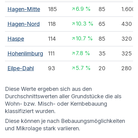
6.9
%
Hagen-Mitte
185
85
1.600
10.3
%
Hagen-Nord
118
65
430
10.7
%
Haspe
114
85
320
7.8
%
Hohenlimburg
111
35
325
5.7
%
Eilpe-Dahl
93
20
280
Diese Werte ergeben sich aus den
Durchschnittswerten aller Grundstücke die als
Wohn- bzw. Misch- oder Kernbebauung
klassifiziert wurden.
Diese können je nach Bebauungsmöglichkeiten
und Mikrolage stark variieren.