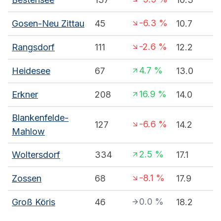
-6.3
%
Gosen-Neu Zittau
45
10.7
-2.6
%
Rangsdorf
111
12.2
4.7
%
Heidesee
67
13.0
16.9
%
Erkner
208
14.0
Blankenfelde-
-6.6
%
127
14.2
Mahlow
2.5
%
Woltersdorf
334
17.1
-8.1
%
Zossen
68
17.9
0.0
%
Groß Köris
46
18.2