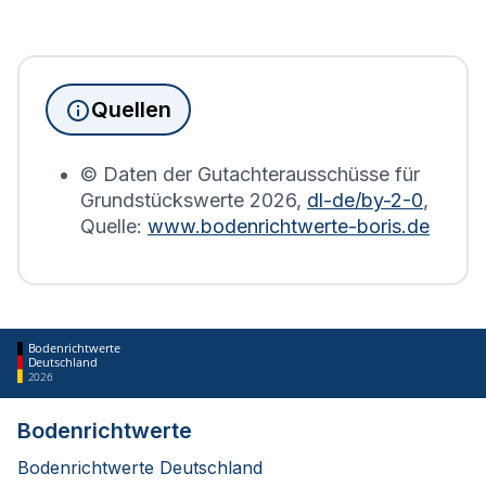
Seit Juni 2022 muss die
Grundsteuererklärung
für
Immobilienbesitzer abgegeben werden. Für
Immobilien, die sich in Wildau befinden, wird die
Grundsteuererklärung auf Basis des
Quellen
Bodenrichtwerts des entsprechenden Jahres
erstellt.
© Daten der Gutachterausschüsse für
Grundstückswerte
2026
,
dl-de/by-2-0
,
Quelle:
www.bodenrichtwerte-boris.de
Bodenrichtwerte
Deutschland
2026
Bodenrichtwerte
Bodenrichtwerte Deutschland