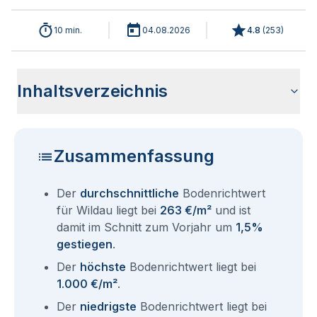
10 min.
04.08.2026
4.8
(
253
)
Inhaltsverzeichnis
Wie haben sich die Bodenrichtwerte in 2026 für Wildau
Historische Entwicklung der Bodenrichtwerte für Wildau
Bodenrichtwerte benachbarter Städte
Sind die Grundstückspreise in Wildau mit den aktuellen
Wie erhalte ich den Bodenrichtwert für mein Grundstück in
Aktuelle Immobilienpreise in Wildau
Fragen und Antworten rund um Bodenrichtwerte Wildau
entwickelt?
(2001-2026)
Bodenrichtwerten gleichzusetzen?
Wildau?
Zusammenfassung
Der
durchschnittliche
Bodenrichtwert
für Wildau liegt bei
263 €/m²
und ist
damit im Schnitt zum Vorjahr um
1,5%
gestiegen
.
Der
höchste
Bodenrichtwert liegt bei
1.000 €/m²
.
Der
niedrigste
Bodenrichtwert liegt bei