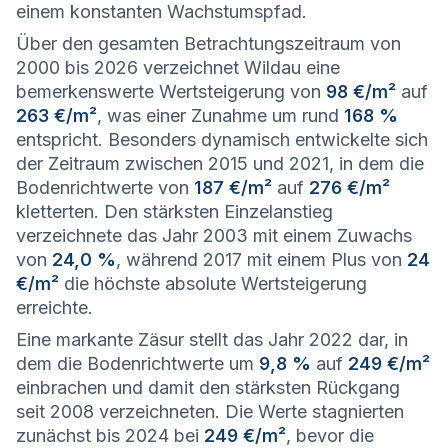
einem konstanten Wachstumspfad.
Über den gesamten Betrachtungszeitraum von
2000 bis 2026 verzeichnet Wildau eine
bemerkenswerte Wertsteigerung von
98 €/m²
auf
263 €/m²
, was einer Zunahme um rund
168 %
entspricht. Besonders dynamisch entwickelte sich
der Zeitraum zwischen 2015 und 2021, in dem die
Bodenrichtwerte von
187 €/m²
auf
276 €/m²
kletterten. Den stärksten Einzelanstieg
verzeichnete das Jahr 2003 mit einem Zuwachs
von
24,0 %
, während 2017 mit einem Plus von
24
€/m²
die höchste absolute Wertsteigerung
erreichte.
Eine markante Zäsur stellt das Jahr 2022 dar, in
dem die Bodenrichtwerte um
9,8 %
auf
249 €/m²
einbrachen und damit den stärksten Rückgang
seit 2008 verzeichneten. Die Werte stagnierten
zunächst bis 2024 bei
249 €/m²
, bevor die