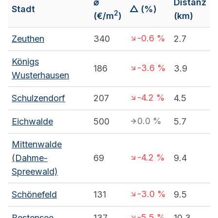
⌀
Distanz
Stadt
△ (%)
2
(€/m
)
(km)
-0.6
%
Zeuthen
340
2.7
Königs
-3.6
%
186
3.9
Wusterhausen
-4.2
%
Schulzendorf
207
4.5
0.0
%
Eichwalde
500
5.7
Mittenwalde
-4.2
%
(Dahme-
69
9.4
Spreewald)
-3.0
%
Schönefeld
131
9.5
-5.5
%
Bestensee
137
10.3