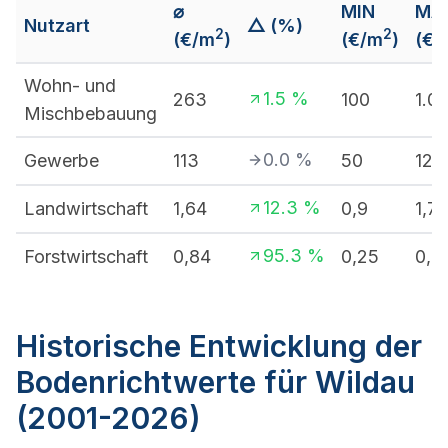
⌀
MIN
MA
Nutzart
△ (%)
2
2
(€/m
)
(€/m
)
(€/
Wohn- und
1.5
%
263
100
1.0
Mischbebauung
0.0
%
Gewerbe
113
50
120
12.3
%
Landwirtschaft
1,64
0,9
1,7
95.3
%
Forstwirtschaft
0,84
0,25
0,9
Historische Entwicklung der
Bodenrichtwerte für Wildau
(2001-2026)