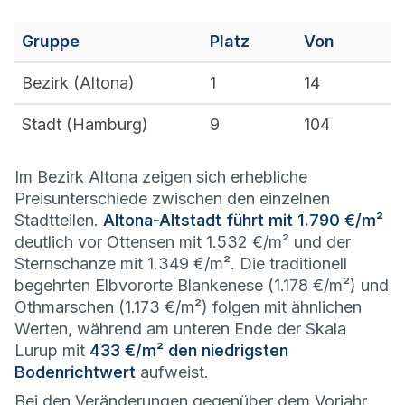
Gruppe
Platz
Von
Bezirk (
Altona
)
1
14
Stadt (
Hamburg
)
9
104
Im Bezirk Altona zeigen sich erhebliche
Preisunterschiede zwischen den einzelnen
Stadtteilen.
Altona-Altstadt führt mit 1.790 €/m²
deutlich vor Ottensen mit 1.532 €/m² und der
Sternschanze mit 1.349 €/m². Die traditionell
begehrten Elbvororte Blankenese (1.178 €/m²) und
Othmarschen (1.173 €/m²) folgen mit ähnlichen
Werten, während am unteren Ende der Skala
Lurup mit
433 €/m² den niedrigsten
Bodenrichtwert
aufweist.
Bei den Veränderungen gegenüber dem Vorjahr