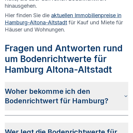
hinausgehen.
Hier finden Sie die
aktuellen Immobilienpreise in
Hamburg-Altona-Altstadt
für Kauf und Miete für
Häuser und Wohnungen.
Fragen und Antworten rund
um Bodenrichtwerte für
Hamburg Altona-Altstadt
Woher bekomme ich den
Bodenrichtwert für Hamburg?
Die Bodenrichtwerte für Hamburg erhalten Sie u.a.
auf dieser Webseite
in den jeweiligen Stadt- und
Wer legt die Bodenrichtwerte für
Stadtteilseiten. Alternativ können Sie bei
BORIS