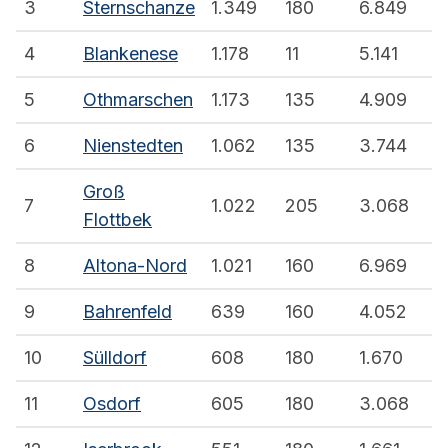
3
Sternschanze
1.349
180
6.849
4
Blankenese
1.178
11
5.141
5
Othmarschen
1.173
135
4.909
6
Nienstedten
1.062
135
3.744
Groß
7
1.022
205
3.068
Flottbek
8
Altona-Nord
1.021
160
6.969
9
Bahrenfeld
639
160
4.052
10
Sülldorf
608
180
1.670
11
Osdorf
605
180
3.068