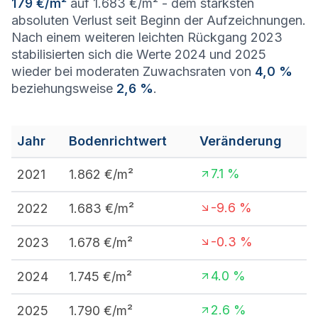
179 €/m²
auf 1.683 €/m² - dem stärksten
absoluten Verlust seit Beginn der Aufzeichnungen.
Nach einem weiteren leichten Rückgang 2023
stabilisierten sich die Werte 2024 und 2025
wieder bei moderaten Zuwachsraten von
4,0 %
beziehungsweise
2,6 %
.
Jahr
Bodenrichtwert
Veränderung
7.1
%
2021
1.862
€/m²
-9.6
%
2022
1.683
€/m²
-0.3
%
2023
1.678
€/m²
4.0
%
2024
1.745
€/m²
2.6
%
2025
1.790
€/m²