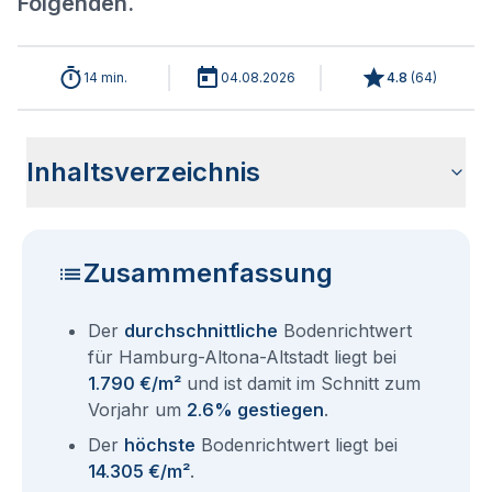
Folgenden.
14 min.
04.08.2026
4.8
(
64
)
Inhaltsverzeichnis
Analyse der aktuellen Bodenrichtwerte für Hamburg Altona-
Historische Entwicklung Bodenrichtwerte Hamburg Altona-
Bodenrichtwerte im Ortsteil Hamburg Altona
Übersicht aller Bodenrichtwerte nach Postleitzahl
Entsprechen die Grundstückspreise in Hamburg-Altona-
Bodenrichtwert Auskunft Hamburg
Aktuelle Immobilienpreise in Hamburg-Altona-Altstadt
Fragen und Antworten rund um Bodenrichtwerte für
Altstadt 2026
Altstadt
Altstadt dem Bodenrichtwert?
Hamburg Altona-Altstadt
Zusammenfassung
Der
durchschnittliche
Bodenrichtwert
für Hamburg-Altona-Altstadt liegt bei
1.790 €/m²
und ist damit im Schnitt zum
Vorjahr um
2.6% gestiegen
.
Der
höchste
Bodenrichtwert liegt bei
14.305 €/m²
.