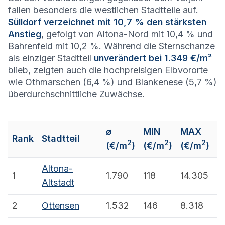
fallen besonders die westlichen Stadtteile auf.
Sülldorf verzeichnet mit 10,7 % den stärksten
Anstieg
, gefolgt von Altona-Nord mit 10,4 % und
Bahrenfeld mit 10,2 %. Während die Sternschanze
als einziger Stadtteil
unverändert bei 1.349 €/m²
blieb, zeigten auch die hochpreisigen Elbvororte
wie Othmarschen (6,4 %) und Blankenese (5,7 %)
überdurchschnittliche Zuwächse.
⌀
MIN
MAX
Rank
Stadtteil
2
2
2
(€/m
)
(€/m
)
(€/m
)
Altona-
1
1.790
118
14.305
Altstadt
2
Ottensen
1.532
146
8.318