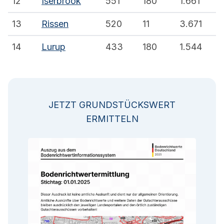
12
Iserbrook
551
180
1.661
13
Rissen
520
11
3.671
14
Lurup
433
180
1.544
JETZT GRUNDSTÜCKSWERT
ERMITTELN