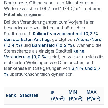
Blankenese, Othmarschen und Nienstedten mit
Werten zwischen 1.062 und 1.178 €/m² im oberen
Mittelfeld rangieren.
Bei den Veränderungsraten zum Vorjahr fallen
besonders die westlichen und nördlichen
Stadtteile auf:
Sülldorf verzeichnet mit 10,7 %
den stärksten Anstieg
, gefolgt von
Altona-Nord
(10,4 %)
und
Bahrenfeld (10,2 %)
. Während die
Sternschanze als einziger Stadtteil
keine
Veränderung (0,0 %)
zeigt, entwickelten sich die
etablierten Wohnlagen wie Othmarschen und
Blankenese mit Steigerungen von
6,4 % und 5,7
%
überdurchschnittlich dynamisch.
⌀
MIN
MAX
Rank
Stadtteil
2
2
2
(€/m
)
(€/m
)
(€/m
)