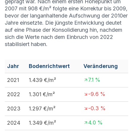
geprägt war. Nach einem ersten Höhepunkt um
2007 mit 908 €/m² folgte eine Korrektur bis 2009,
bevor der langanhaltende Aufschwung der 2010er
Jahre einsetzte. Die jüngste Entwicklung deutet
auf eine Phase der Konsolidierung hin, nachdem
sich die Werte nach dem Einbruch von 2022
stabilisiert haben.
Jahr
Bodenrichtwert
Veränderung
7.1
%
2021
1.439
€/m²
-9.6
%
2022
1.301
€/m²
-0.3
%
2023
1.297
€/m²
4.0
%
2024
1.349
€/m²