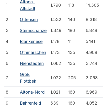
Altona-
1
1.790
118
14.305
Altstadt
2
Ottensen
1.532
146
8.318
3
Sternschanze
1.349
180
6.849
4
Blankenese
1.178
11
5.141
5
Othmarschen
1.173
135
4.909
6
Nienstedten
1.062
135
3.744
Groß
7
1.022
205
3.068
Flottbek
8
Altona-Nord
1.021
160
6.969
9
Bahrenfeld
639
160
4.052