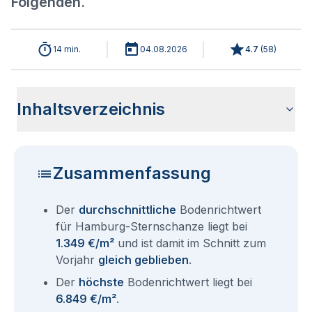
Folgenden.
14 min.
04.08.2026
4.7
(
58
)
Inhaltsverzeichnis
Analyse der aktuellen Bodenrichtwerte für Hamburg
Historische Entwicklung Bodenrichtwerte Hamburg
Bodenrichtwerte im Ortsteil Hamburg Altona
Übersicht aller Bodenrichtwerte nach Postleitzahl
Entsprechen die Grundstückspreise in Hamburg-
Bodenrichtwert Auskunft Hamburg
Aktuelle Immobilienpreise in Hamburg-Sternschanze
Fragen und Antworten rund um Bodenrichtwerte für
Sternschanze 2026
Sternschanze
Sternschanze dem Bodenrichtwert?
Hamburg Sternschanze
Zusammenfassung
Der
durchschnittliche
Bodenrichtwert
für Hamburg-Sternschanze liegt bei
1.349 €/m²
und ist damit im Schnitt zum
Vorjahr
gleich geblieben
.
Der
höchste
Bodenrichtwert liegt bei
6.849 €/m²
.