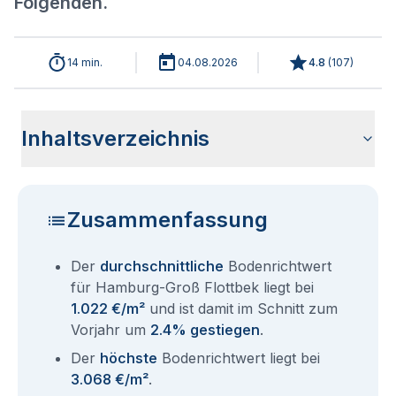
Folgenden.
14 min.
04.08.2026
4.8
(
107
)
Inhaltsverzeichnis
Analyse der aktuellen Bodenrichtwerte für Hamburg Groß
Historische Entwicklung Bodenrichtwerte Hamburg Groß
Bodenrichtwerte im Ortsteil Hamburg Altona
Übersicht aller Bodenrichtwerte nach Postleitzahl
Entsprechen die Grundstückspreise in Hamburg-Groß
Bodenrichtwert Auskunft Hamburg
Aktuelle Immobilienpreise in Hamburg-Groß Flottbek
Fragen und Antworten rund um Bodenrichtwerte für
Flottbek 2026
Flottbek
Flottbek dem Bodenrichtwert?
Hamburg Groß Flottbek
Zusammenfassung
Der
durchschnittliche
Bodenrichtwert
für Hamburg-Groß Flottbek liegt bei
1.022 €/m²
und ist damit im Schnitt zum
Vorjahr um
2.4% gestiegen
.
Der
höchste
Bodenrichtwert liegt bei
3.068 €/m²
.