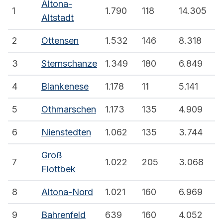
Altona-
1
1.790
118
14.305
Altstadt
2
Ottensen
1.532
146
8.318
3
Sternschanze
1.349
180
6.849
4
Blankenese
1.178
11
5.141
5
Othmarschen
1.173
135
4.909
6
Nienstedten
1.062
135
3.744
Groß
7
1.022
205
3.068
Flottbek
8
Altona-Nord
1.021
160
6.969
9
Bahrenfeld
639
160
4.052