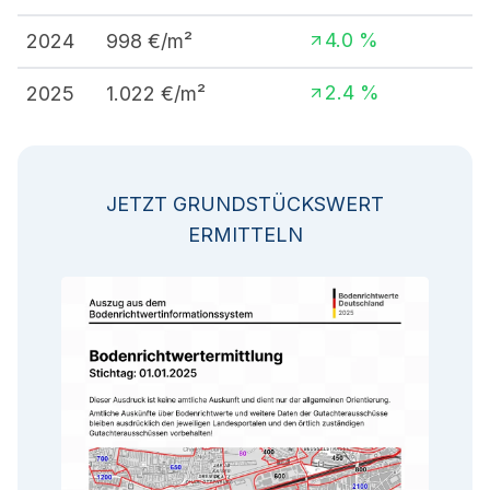
4.0
%
2024
998
€/m²
2.4
%
2025
1.022
€/m²
JETZT GRUNDSTÜCKSWERT
ERMITTELN