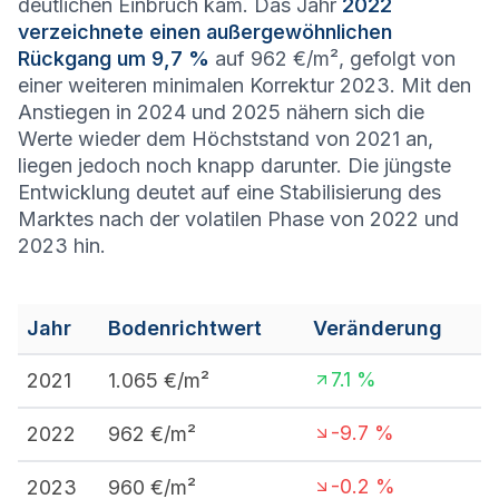
deutlichen Einbruch kam. Das Jahr
2022
verzeichnete einen außergewöhnlichen
Rückgang um 9,7 %
auf 962 €/m², gefolgt von
einer weiteren minimalen Korrektur 2023. Mit den
Anstiegen in 2024 und 2025 nähern sich die
Werte wieder dem Höchststand von 2021 an,
liegen jedoch noch knapp darunter. Die jüngste
Entwicklung deutet auf eine Stabilisierung des
Marktes nach der volatilen Phase von 2022 und
2023 hin.
Jahr
Bodenrichtwert
Veränderung
7.1
%
2021
1.065
€/m²
-9.7
%
2022
962
€/m²
-0.2
%
2023
960
€/m²