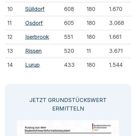
10
Sülldorf
608
180
1.670
11
Osdorf
605
180
3.068
12
Iserbrook
551
180
1.661
13
Rissen
520
11
3.671
14
Lurup
433
180
1.544
JETZT GRUNDSTÜCKSWERT
ERMITTELN