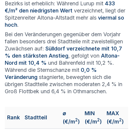
Bezirks ist erheblich: Während Lurup mit
433
€/m² den niedrigsten Wert
verzeichnet, liegt der
Spitzenreiter Altona-Altstadt mehr als
viermal so
hoch
.
Bei den Veränderungen gegenüber dem Vorjahr
fallen besonders drei Stadtteile mit zweistelligen
Zuwächsen auf:
Sülldorf verzeichnete mit 10,7
% den stärksten Anstieg
, gefolgt von
Altona-
Nord mit 10,4 %
und Bahrenfeld mit 10,2 %.
Während die Sternschanze mit
0,0 %
Veränderung
stagnierte, bewegten sich die
übrigen Stadtteile zwischen moderaten 2,4 % in
Groß Flottbek und 6,4 % in Othmarschen.
⌀
MIN
MAX
Rank
Stadtteil
2
2
2
(€/m
)
(€/m
)
(€/m
)