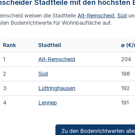
scheid
er Stadtteile mit den höchsten
emscheid weisen die Stadtteile
Alt-Remscheid
,
Süd
u
ten Bodenrichtwerte für Wohnbaufläche auf.
Rank
Stadtteil
⌀
(€
1
Alt-Remscheid
204
2
Süd
198
3
Lüttringhausen
192
4
Lennep
191
Zu den Bodenrichtwerten aller