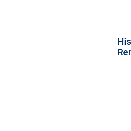
His
Re