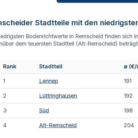
scheid
er Stadtteile mit den niedrigst
iedrigsten Bodenrichtwerte in Remscheid finden sich i
über dem teuersten Stadtteil (Alt-Remscheid) beträgt 
Rank
Stadtteil
⌀
(€
1
Lennep
191
2
Lüttringhausen
192
3
Süd
198
4
Alt-Remscheid
204