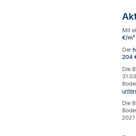
Ak
Mit e
€/m²
Der
h
204 
Die 
31.03
Bode
unter
Die B
Bode
2027