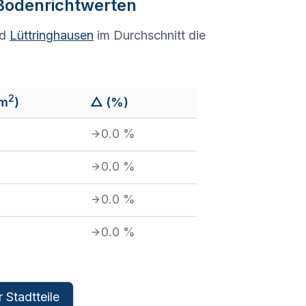
 Bodenrichtwerten
nd
Lüttringhausen
im Durchschnitt die
2
/m
)
△ (%)
0.0
%
0.0
%
0.0
%
0.0
%
 Stadtteile