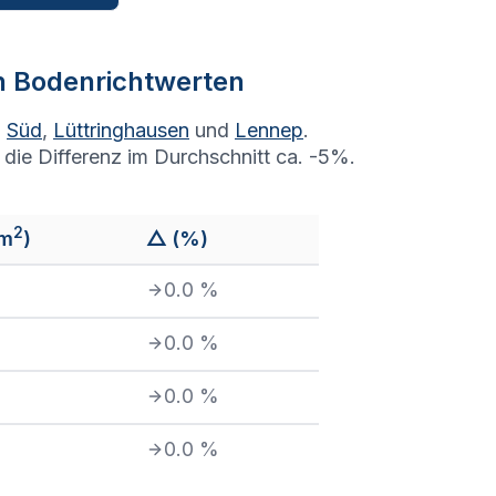
en Bodenrichtwerten
n
Süd
,
Lüttringhausen
und
Lennep
.
die Differenz im Durchschnitt ca. -5%.
2
/m
)
△ (%)
0.0
%
0.0
%
0.0
%
0.0
%