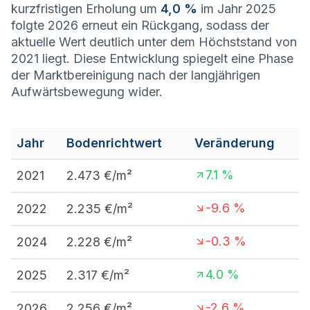
kurzfristigen Erholung um
4,0 %
im Jahr 2025
folgte 2026 erneut ein Rückgang, sodass der
aktuelle Wert deutlich unter dem Höchststand von
2021 liegt. Diese Entwicklung spiegelt eine Phase
der Marktbereinigung nach der langjährigen
Aufwärtsbewegung wider.
Jahr
Bodenrichtwert
Veränderung
7.1
%
2021
2.473
€/m²
-9.6
%
2022
2.235
€/m²
-0.3
%
2024
2.228
€/m²
4.0
%
2025
2.317
€/m²
-2.6
%
2026
2.256
€/m²