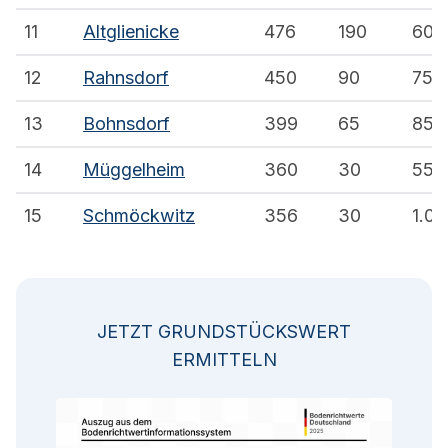
11
Altglienicke
476
190
600
12
Rahnsdorf
450
90
750
13
Bohnsdorf
399
65
850
14
Müggelheim
360
30
550
15
Schmöckwitz
356
30
1.00
JETZT GRUNDSTÜCKSWERT
ERMITTELN