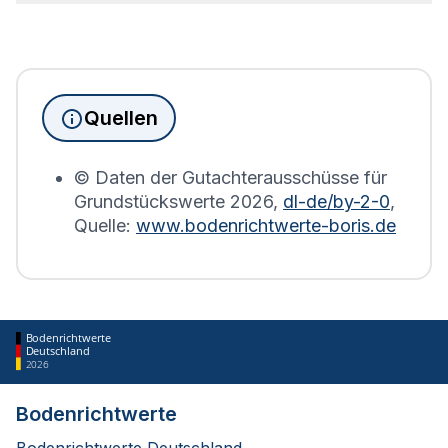
Bebauung geben.
Seit Juni 2022 muss die
Grundsteuererklärung
für
Immobilienbesitzer abgegeben werden. Für
Immobilien, die sich in Berlin befinden, wird die
Grundsteuererklärung auf Basis des
Quellen
Bodenrichtwerts des entsprechenden Jahres
erstellt.
© Daten der Gutachterausschüsse für
Grundstückswerte
2026
,
dl-de/by-2-0
,
Quelle:
www.bodenrichtwerte-boris.de
Bodenrichtwerte
Deutschland
2026
Bodenrichtwerte
Bodenrichtwerte Deutschland