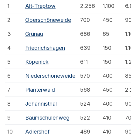
1
Alt-Treptow
2.256
1.100
6.0
2
Oberschöneweide
700
450
900
3
Grünau
686
65
1.10
4
Friedrichshagen
639
150
1.10
5
Köpenick
611
150
1.20
6
Niederschöneweide
570
400
850
7
Plänterwald
568
450
2.2
8
Johannisthal
524
400
900
9
Baumschulenweg
522
410
700
10
Adlershof
489
410
900