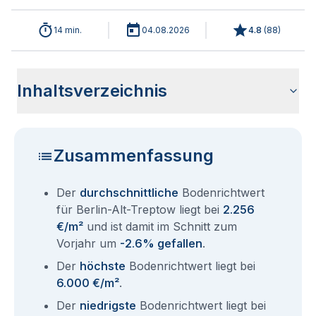
14 min.
04.08.2026
4.8
(
88
)
Inhaltsverzeichnis
Analyse der aktuellen Bodenrichtwerte für Berlin Alt-
Historische Entwicklung Bodenrichtwerte Berlin Alt-Treptow
Bodenrichtwerte im Ortsteil Berlin Treptow-Köpenick
Übersicht aller Bodenrichtwerte nach Postleitzahl
Entsprechen die Grundstückspreise in Berlin Alt-Treptow
Bodenrichtwert Auskunft Berlin
Aktuelle Immobilienpreise in Berlin-Alt-Treptow
Fragen und Antworten rund um Bodenrichtwerte für Berlin
Treptow 2026
dem Bodenrichtwert?
Alt-Treptow
Zusammenfassung
Der
durchschnittliche
Bodenrichtwert
für Berlin-Alt-Treptow liegt bei
2.256
€/m²
und ist damit im Schnitt zum
Vorjahr um
-2.6% gefallen
.
Der
höchste
Bodenrichtwert liegt bei
6.000 €/m²
.
Der
niedrigste
Bodenrichtwert liegt bei