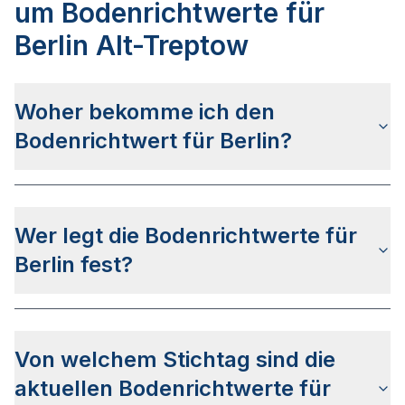
um Bodenrichtwerte für
Berlin Alt-Treptow
Woher bekomme ich den
Bodenrichtwert für Berlin?
Die Bodenrichtwerte für Berlin erhalten Sie u.a.
auf dieser Webseite
in den jeweiligen Stadt- und
Wer legt die Bodenrichtwerte für
Stadtteilseiten. Alternativ können Sie bei
BORIS
Berlin
nach Ihrer Adresse suchen bzw. beim
Berlin fest?
Gutachterausschuss für Grundstückswerte in der
Stadt Berlin anfragen.
Die Bodenrichtwerte in Berlin werden vom
Gutachterausschuss für Grundstückswerte in der
Von welchem Stichtag sind die
Stadt Berlin
festgelegt.
aktuellen Bodenrichtwerte für
Der Ermittlungsbereich des Gutachterausschusses