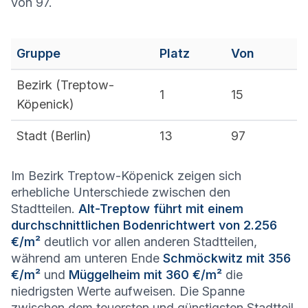
von 97.
Gruppe
Platz
Von
Bezirk (
Treptow-
1
15
Köpenick
)
Stadt (
Berlin
)
13
97
Im Bezirk Treptow-Köpenick zeigen sich
erhebliche Unterschiede zwischen den
Stadtteilen.
Alt-Treptow führt mit einem
durchschnittlichen Bodenrichtwert von 2.256
€/m²
deutlich vor allen anderen Stadtteilen,
während am unteren Ende
Schmöckwitz mit 356
€/m²
und
Müggelheim mit 360 €/m²
die
niedrigsten Werte aufweisen. Die Spanne
zwischen dem teuersten und günstigsten Stadtteil