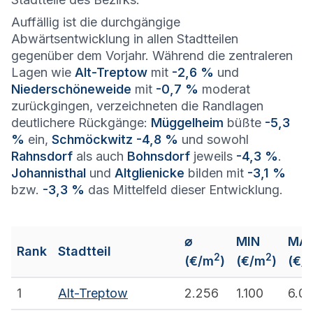
Auffällig ist die durchgängige
Abwärtsentwicklung in allen Stadtteilen
gegenüber dem Vorjahr. Während die zentraleren
Lagen wie
Alt-Treptow
mit
-2,6 %
und
Niederschöneweide
mit
-0,7 %
moderat
zurückgingen, verzeichneten die Randlagen
deutlichere Rückgänge:
Müggelheim
büßte
-5,3
%
ein,
Schmöckwitz
-4,8 %
und sowohl
Rahnsdorf
als auch
Bohnsdorf
jeweils
-4,3 %
.
Johannisthal
und
Altglienicke
bilden mit
-3,1 %
bzw.
-3,3 %
das Mittelfeld dieser Entwicklung.
⌀
MIN
MA
Rank
Stadtteil
2
2
(€/m
)
(€/m
)
(€/
1
Alt-Treptow
2.256
1.100
6.0