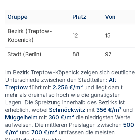
Gruppe
Platz
Von
Bezirk (
Treptow-
12
15
Köpenick
)
Stadt (
Berlin
)
88
97
Im Bezirk Treptow-Köpenick zeigen sich deutliche
Unterschiede zwischen den Stadtteilen:
Alt-
Treptow
führt mit
2.256 €/m²
und liegt damit
mehr als dreimal so hoch wie die günstigsten
Lagen. Die Spreizung innerhalb des Bezirks ist
erheblich, wobei
Schmöckwitz
mit
356 €/m²
und
Müggelheim
mit
360 €/m²
die niedrigsten Werte
aufweisen. Die mittleren Preislagen zwischen
500
€/m²
und
700 €/m²
umfassen die meisten
Stadtteile des Bezirks.