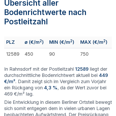
Übersicht aller
Bodenrichtwerte nach
Postleitzahl
2
2
2
PLZ
⌀ (€/m
)
MIN (€/m
)
MAX (€/m
)
12589
450
90
750
In Rahnsdorf mit der Postleitzahl
12589
liegt der
durchschnittliche Bodenrichtwert aktuell bei
449
€/m²
. Damit zeigt sich im Vergleich zum Vorjahr
ein Rückgang von
4,3 %
, da der Wert zuvor bei
469 €/m² lag.
Die Entwicklung in diesem Berliner Ortsteil bewegt
sich somit entgegen dem in vielen urbanen Lagen
beobachteten Aufwärtstrend. Der Preisrückgang