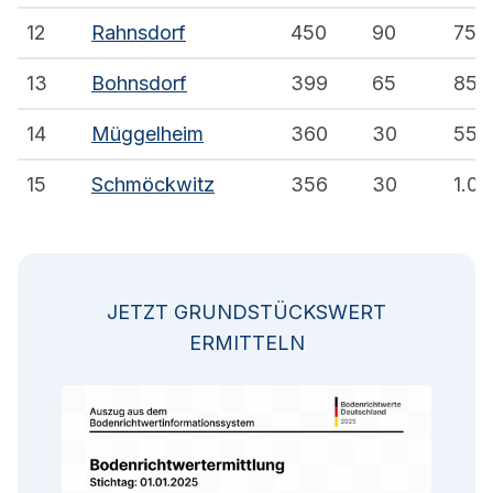
12
Rahnsdorf
450
90
750
13
Bohnsdorf
399
65
850
14
Müggelheim
360
30
550
15
Schmöckwitz
356
30
1.00
JETZT GRUNDSTÜCKSWERT
ERMITTELN