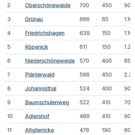
2
Oberschöneweide
700
450
900
3
Grünau
686
65
1.10
4
Friedrichshagen
639
150
1.10
5
Köpenick
611
150
1.20
6
Niederschöneweide
570
400
850
7
Plänterwald
568
450
2.2
8
Johannisthal
524
400
900
9
Baumschulenweg
522
410
700
10
Adlershof
489
410
900
11
Altglienicke
476
190
600