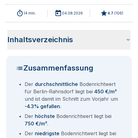
14 min.
04.08.2026
4.7
(
106
)
Inhaltsverzeichnis
Analyse der aktuellen Bodenrichtwerte für Berlin Rahnsdorf
Historische Entwicklung Bodenrichtwerte Berlin Rahnsdorf
Bodenrichtwerte im Ortsteil Berlin Treptow-Köpenick
Übersicht aller Bodenrichtwerte nach Postleitzahl
Entsprechen die Grundstückspreise in Berlin Rahnsdorf dem
Bodenrichtwert Auskunft Berlin
Aktuelle Immobilienpreise in Berlin-Rahnsdorf
Fragen und Antworten rund um Bodenrichtwerte für Berlin
2026
Bodenrichtwert?
Rahnsdorf
Zusammenfassung
Der
durchschnittliche
Bodenrichtwert
für Berlin-Rahnsdorf liegt bei
450 €/m²
und ist damit im Schnitt zum Vorjahr um
-4.3% gefallen
.
Der
höchste
Bodenrichtwert liegt bei
750 €/m²
.
Der
niedrigste
Bodenrichtwert liegt bei