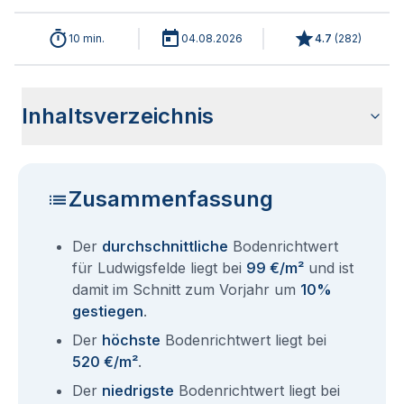
10 min.
04.08.2026
4.7
(
282
)
Inhaltsverzeichnis
Wie haben sich die Bodenrichtwerte in 2026 für
Historische Entwicklung der Bodenrichtwerte für
Bodenrichtwerte benachbarter Städte
Sind die Grundstückspreise in Ludwigsfelde mit den
Wie erhalte ich den Bodenrichtwert für mein Grundstück in
Aktuelle Immobilienpreise in Ludwigsfelde
Fragen und Antworten rund um Bodenrichtwerte
Ludwigsfelde entwickelt?
Ludwigsfelde (2001-2026)
aktuellen Bodenrichtwerten gleichzusetzen?
Ludwigsfelde?
Ludwigsfelde
Zusammenfassung
Der
durchschnittliche
Bodenrichtwert
für Ludwigsfelde liegt bei
99 €/m²
und ist
damit im Schnitt zum Vorjahr um
10%
gestiegen
.
Der
höchste
Bodenrichtwert liegt bei
520 €/m²
.
Der
niedrigste
Bodenrichtwert liegt bei