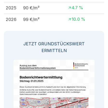
4.7
%
2025
90
€/m²
10.0
%
2026
99
€/m²
JETZT GRUNDSTÜCKSWERT
ERMITTELN