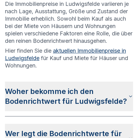
Die
Immobilienpreise in Ludwigsfelde variieren je
nach Lage, Ausstattung, Größe und Zustand der
Immobilie erheblich. Sowohl beim Kauf als auch
bei der Miete von Häusern und Wohnungen
spielen verschiedene Faktoren eine Rolle, die über
den reinen Bodenrichtwert hinausgehen.
Hier finden Sie die
aktuellen Immobilienpreise in
Ludwigsfelde
für Kauf und Miete für Häuser und
Wohnungen.
Woher bekomme ich den
Bodenrichtwert für Ludwigsfelde?
Die Bodenrichtwerte für Ludwigsfelde erhalten Sie
u.a.
auf dieser Webseite
in den jeweiligen Stadt-
Wer legt die Bodenrichtwerte für
und Stadtteilseiten. Alternativ können Sie bei