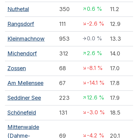
0.6
%
Nuthetal
350
11.2
-2.6
%
Rangsdorf
111
12.9
0.0
%
Kleinmachnow
953
13.3
2.6
%
Michendorf
312
14.0
-8.1
%
Zossen
68
17.0
-14.1
%
Am Mellensee
67
17.8
12.6
%
Seddiner See
223
17.9
-3.0
%
Schönefeld
131
18.5
Mittenwalde
-4.2
%
(Dahme-
69
20.1