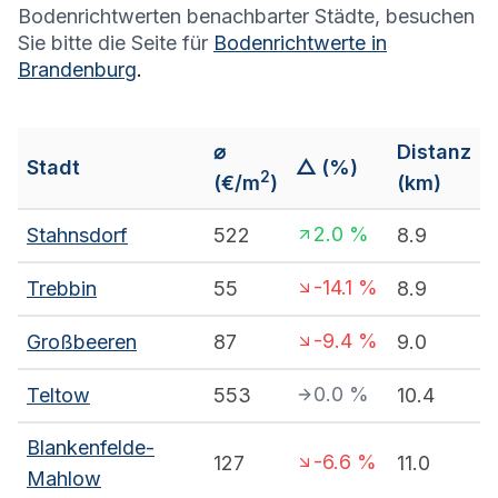
Bodenrichtwerten benachbarter Städte, besuchen
Sie bitte die Seite für
Bodenrichtwerte in
Brandenburg
.
⌀
Distanz
Stadt
△ (%)
2
(€/m
)
(km)
2.0
%
Stahnsdorf
522
8.9
-14.1
%
Trebbin
55
8.9
-9.4
%
Großbeeren
87
9.0
0.0
%
Teltow
553
10.4
Blankenfelde-
-6.6
%
127
11.0
Mahlow