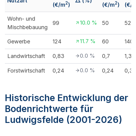
Nutzart
△ (%)
2
2
(€/m
)
(€/m
)
(€/
Wohn- und
10.0
%
99
50
520
Mischbebauung
11.7
%
Gewerbe
124
60
140
0.0
%
Landwirtschaft
0,83
0,7
1,3
0.0
%
Forstwirtschaft
0,24
0,24
0,3
Historische Entwicklung der
Bodenrichtwerte für
Ludwigsfelde (2001-2026)