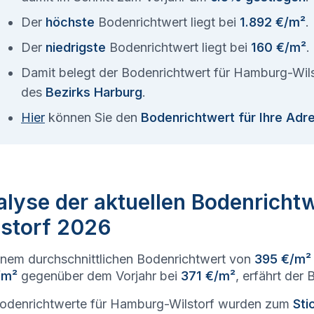
Der
höchste
Bodenrichtwert liegt bei
1.892 €/m²
.
Der
niedrigste
Bodenrichtwert liegt bei
160 €/m²
.
Damit belegt der Bodenrichtwert für Hamburg-Wil
des
Bezirks Harburg
.
Hier
können Sie den
Bodenrichtwert für Ihre Adr
lyse der aktuellen Bodenricht
lstorf 2026
inem durchschnittlichen Bodenrichtwert von
395 €/m²
/m²
gegenüber dem Vorjahr bei
371 €/m²
, erfährt der
odenrichtwerte für Hamburg-Wilstorf wurden zum
Sti