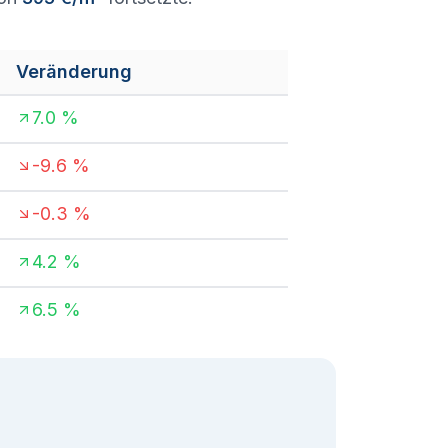
Veränderung
7.0
%
-9.6
%
-0.3
%
4.2
%
6.5
%