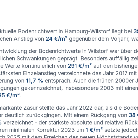
ktuelle Bodenrichtwert in Hamburg-Wilstorf liegt bei
3
ichen Anstieg von
24 €/m²
gegenüber dem Vorjahr, wa
ntwicklung der Bodenrichtwerte in Wilstorf war über
lichen Schwankungen geprägt. Besonders auffällig zeig
ie Werte kontinuierlich von
291 €/m²
auf den bisherig
tärksten Einzelanstieg verzeichnete das Jahr 2017 m
gerung von
11,7 %
entsprach. Auch die frühen 2000er 
gungen gekennzeichnet, insbesondere 2003 mit ein
85 €/m²
.
markante Zäsur stellte das Jahr 2022 dar, als die Boden
r deutlich zurückgingen. Mit einem Rückgang von
38 
%
verzeichnet - der stärkste absolute und relative Rü
ren minimalen Korrektur 2023 um
1 €/m²
setzte jedoch
ich 2025 mit dem Erreichen des neuen Höchststands 