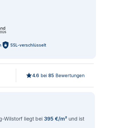
and
2026
m
SSL-verschlüsselt
4.6
bei
85
Bewertungen
Wilstorf liegt bei
395 €/m²
und ist