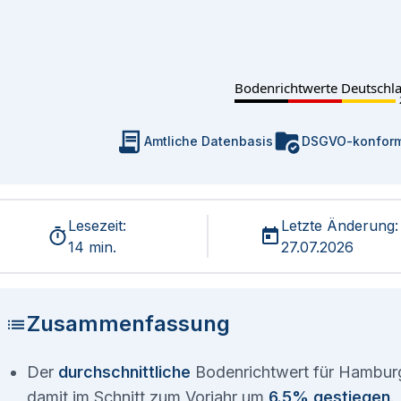
Bodenrichtwerte Deutschl
Amtliche Datenbasis
DSGVO-konfor
Lesezeit:
Letzte Änderung:
14 min.
27.07.2026
Zusammenfassung
Der
durchschnittliche
Bodenrichtwert für Hamburg-
damit im Schnitt zum Vorjahr um
6.5% gestiegen
.