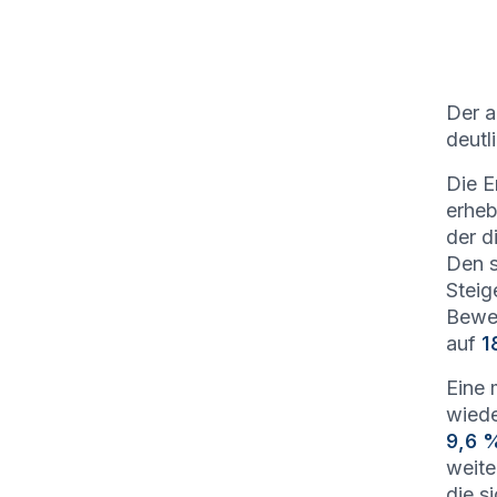
Der a
deutl
Die E
erheb
der d
Den s
Stei
Bewe
auf
1
Eine 
wiede
9,6 
weite
die s