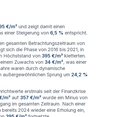
95 €/m²
und zeigt damit einen
s einer Steigerung von
6,5 %
entspricht.
 den gesamten Betrachtungszeitraum von
t sich die Phase von 2016 bis 2021, in
en Höchststand von
395 €/m²
kletterten.
it einem Zuwachs von
34 €/m²
, was einer
Jahre waren durch dynamische
em außergewöhnlichen Sprung um
24,2 %
richtwerte erstmals seit der Finanzkrise
€/m²
auf
357 €/m²
wurde ein Minus von
ckgang im gesamten Zeitraum. Nach einer
 bereits 2024 wieder eine Erholung ein,
von
395 €/m²
fortsetzte.