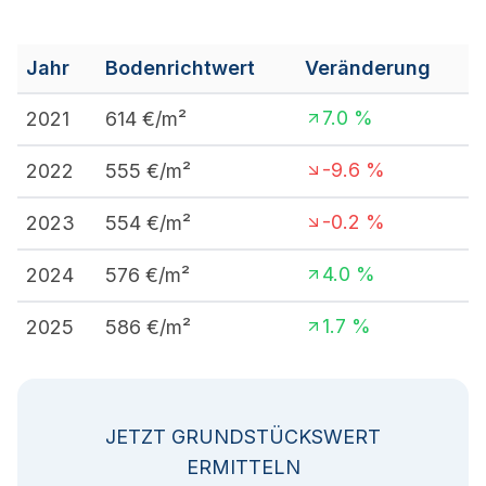
Jahr
Bodenrichtwert
Veränderung
7.0
%
2021
614
€/m²
-9.6
%
2022
555
€/m²
-0.2
%
2023
554
€/m²
4.0
%
2024
576
€/m²
1.7
%
2025
586
€/m²
JETZT GRUNDSTÜCKSWERT
ERMITTELN