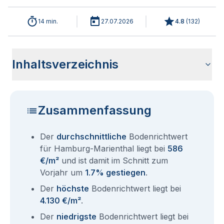
14 min.
27.07.2026
4.8
(
132
)
Inhaltsverzeichnis
Analyse der aktuellen Bodenrichtwerte für Hamburg
Historische Entwicklung Bodenrichtwerte Hamburg
Bodenrichtwerte im Ortsteil Hamburg Wandsbek
Übersicht aller Bodenrichtwerte nach Postleitzahl
Entsprechen die Grundstückspreise in Hamburg-Marienthal
Bodenrichtwert Auskunft Hamburg
Aktuelle Immobilienpreise in Hamburg-Marienthal
Fragen und Antworten rund um Bodenrichtwerte für
Marienthal 2026
Marienthal
dem Bodenrichtwert?
Hamburg Marienthal
Zusammenfassung
Der
durchschnittliche
Bodenrichtwert
für Hamburg-Marienthal liegt bei
586
€/m²
und ist damit im Schnitt zum
Vorjahr um
1.7% gestiegen
.
Der
höchste
Bodenrichtwert liegt bei
4.130 €/m²
.
Der
niedrigste
Bodenrichtwert liegt bei