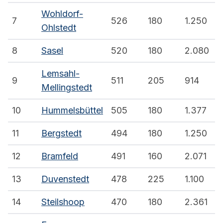
Wohldorf-
7
526
180
1.250
Ohlstedt
8
Sasel
520
180
2.080
Lemsahl-
9
511
205
914
Mellingstedt
10
Hummelsbüttel
505
180
1.377
11
Bergstedt
494
180
1.250
12
Bramfeld
491
160
2.071
13
Duvenstedt
478
225
1.100
14
Steilshoop
470
180
2.361