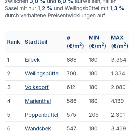
zwischen
3,0 %
und
6,0 %
aufweisen, fallen
Sasel mit nur
1,2 %
und Wellingsbüttel mit
1,3 %
durch verhaltene Preisentwicklungen auf.
⌀
MIN
MAX
Rank
Stadtteil
2
2
2
(€/m
)
(€/m
)
(€/m
)
1
Eilbek
888
180
3.354
2
Wellingsbüttel
700
180
1.334
3
Volksdorf
612
180
2.080
4
Marienthal
586
180
4.130
5
Poppenbüttel
575
205
2.301
6
Wandsbek
547
180
3.469