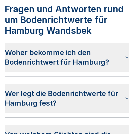
Fragen und Antworten rund
um Bodenrichtwerte für
Hamburg Wandsbek
Woher bekomme ich den
Bodenrichtwert für Hamburg?
Die Bodenrichtwerte für Hamburg erhalten Sie u.a.
auf dieser Webseite
in den jeweiligen Stadt- und
Wer legt die Bodenrichtwerte für
Stadtteilseiten. Alternativ können Sie bei
BORIS
HH
nach Ihrer Adresse suchen bzw. beim
Hamburg fest?
Gutachterausschuss für Grundstückswerte in der
Stadt Hamburg anfragen.
Die Bodenrichtwerte in Hamburg werden vom
Gutachterausschuss für Grundstückswerte in der