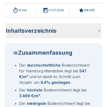
14 min.
27.07.2026
4.6
(
95
)
Inhaltsverzeichnis
Analyse der aktuellen Bodenrichtwerte für Hamburg
Historische Entwicklung Bodenrichtwerte Hamburg
Bodenrichtwerte im Ortsteil Hamburg Wandsbek
Übersicht aller Bodenrichtwerte nach Postleitzahl
Entsprechen die Grundstückspreise in Hamburg-Wandsbek
Bodenrichtwert Auskunft Hamburg
Aktuelle Immobilienpreise in Hamburg-Wandsbek
Fragen und Antworten rund um Bodenrichtwerte für
Wandsbek 2026
Wandsbek
dem Bodenrichtwert?
Hamburg Wandsbek
Zusammenfassung
Der
durchschnittliche
Bodenrichtwert
für Hamburg-Wandsbek liegt bei
547
€/m²
und ist damit im Schnitt zum
Vorjahr um
6.4% gestiegen
.
Der
höchste
Bodenrichtwert liegt bei
3.469 €/m²
.
Der
niedrigste
Bodenrichtwert liegt bei