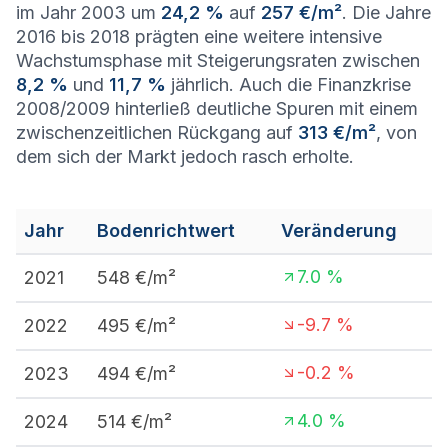
im Jahr 2003 um
24,2 %
auf
257 €/m²
. Die Jahre
2016 bis 2018 prägten eine weitere intensive
Wachstumsphase mit Steigerungsraten zwischen
8,2 %
und
11,7 %
jährlich. Auch die Finanzkrise
2008/2009 hinterließ deutliche Spuren mit einem
zwischenzeitlichen Rückgang auf
313 €/m²
, von
dem sich der Markt jedoch rasch erholte.
Jahr
Bodenrichtwert
Veränderung
7.0
%
2021
548
€/m²
-9.7
%
2022
495
€/m²
-0.2
%
2023
494
€/m²
4.0
%
2024
514
€/m²