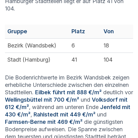
Hamburger Stadtteilen liegt er auf Platz 41 von
104.
Gruppe
Platz
Von
Bezirk (
Wandsbek
)
6
18
Stadt (
Hamburg
)
41
104
Die Bodenrichtwerte im Bezirk Wandsbek zeigen
erhebliche Unterschiede zwischen den einzelnen
Stadtteilen.
Eilbek führt mit 888 €/m²
deutlich vor
Wellingsbüttel mit 700 €/m²
und
Volksdorf mit
612 €/m²
, während am unteren Ende
Jenfeld mit
430 €/m²
,
Rahlstedt mit 449 €/m²
und
Farmsen-Berne mit 469 €/m²
die günstigsten
Bodenpreise aufweisen. Die Spanne zwischen
dem teuersten und günstigsten Stadtteil beträgt