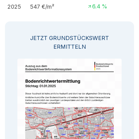
6.4
%
2025
547
€/m²
JETZT GRUNDSTÜCKSWERT
ERMITTELN