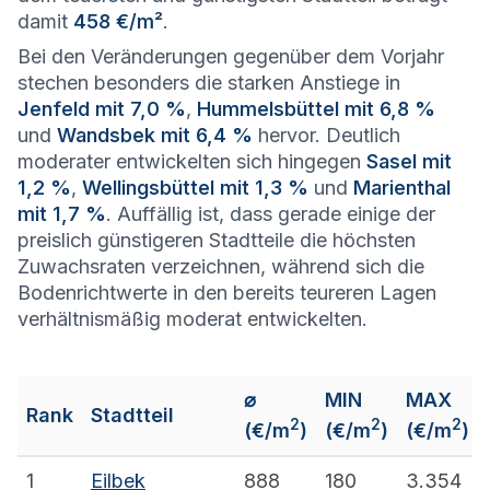
damit
458 €/m²
.
Bei den Veränderungen gegenüber dem Vorjahr
stechen besonders die starken Anstiege in
Jenfeld mit 7,0 %
,
Hummelsbüttel mit 6,8 %
und
Wandsbek mit 6,4 %
hervor. Deutlich
moderater entwickelten sich hingegen
Sasel mit
1,2 %
,
Wellingsbüttel mit 1,3 %
und
Marienthal
mit 1,7 %
. Auffällig ist, dass gerade einige der
preislich günstigeren Stadtteile die höchsten
Zuwachsraten verzeichnen, während sich die
Bodenrichtwerte in den bereits teureren Lagen
verhältnismäßig moderat entwickelten.
⌀
MIN
MAX
Rank
Stadtteil
2
2
2
(€/m
)
(€/m
)
(€/m
)
1
Eilbek
888
180
3.354