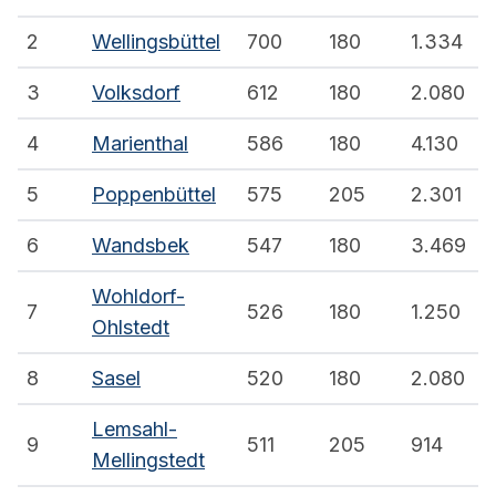
2
Wellingsbüttel
700
180
1.334
3
Volksdorf
612
180
2.080
4
Marienthal
586
180
4.130
5
Poppenbüttel
575
205
2.301
6
Wandsbek
547
180
3.469
Wohldorf-
7
526
180
1.250
Ohlstedt
8
Sasel
520
180
2.080
Lemsahl-
9
511
205
914
Mellingstedt