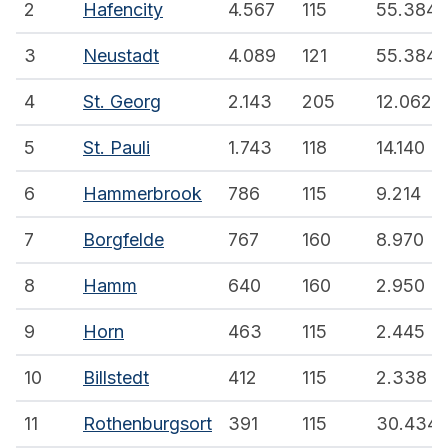
2
Hafencity
4.567
115
55.384
3
Neustadt
4.089
121
55.384
4
St. Georg
2.143
205
12.062
5
St. Pauli
1.743
118
14.140
6
Hammerbrook
786
115
9.214
7
Borgfelde
767
160
8.970
8
Hamm
640
160
2.950
9
Horn
463
115
2.445
10
Billstedt
412
115
2.338
11
Rothenburgsort
391
115
30.434