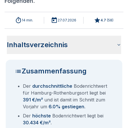
Folgenden.
14 min.
27.07.2026
4.7
(
58
)
Inhaltsverzeichnis
Analyse der aktuellen Bodenrichtwerte für Hamburg
Historische Entwicklung Bodenrichtwerte Hamburg
Bodenrichtwerte im Ortsteil Hamburg Hamburg-Mitte
Übersicht aller Bodenrichtwerte nach Postleitzahl
Entsprechen die Grundstückspreise in Hamburg-
Bodenrichtwert Auskunft Hamburg
Aktuelle Immobilienpreise in Hamburg-Rothenburgsort
Fragen und Antworten rund um Bodenrichtwerte für
Rothenburgsort 2026
Rothenburgsort
Rothenburgsort dem Bodenrichtwert?
Hamburg Rothenburgsort
Zusammenfassung
Der
durchschnittliche
Bodenrichtwert
für Hamburg-Rothenburgsort liegt bei
391 €/m²
und ist damit im Schnitt zum
Vorjahr um
6.0% gestiegen
.
Der
höchste
Bodenrichtwert liegt bei
30.434 €/m²
.