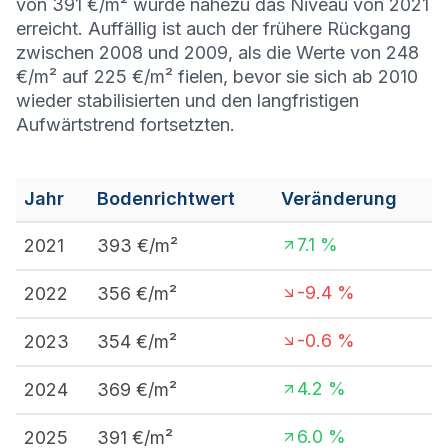
von 391 €/m² wurde nahezu das Niveau von 2021
erreicht. Auffällig ist auch der frühere Rückgang
zwischen 2008 und 2009, als die Werte von 248
€/m² auf 225 €/m² fielen, bevor sie sich ab 2010
wieder stabilisierten und den langfristigen
Aufwärtstrend fortsetzten.
Jahr
Bodenrichtwert
Veränderung
7.1
%
2021
393
€/m²
-9.4
%
2022
356
€/m²
-0.6
%
2023
354
€/m²
4.2
%
2024
369
€/m²
6.0
%
2025
391
€/m²