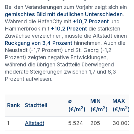
Bei den Veränderungen zum Vorjahr zeigt sich ein
gemischtes Bild mit deutlichen Unterschieden
.
Während die HafenCity mit
+10,7 Prozent
und
Hammerbrook mit
+10,2 Prozent
die stärksten
Zuwächse verzeichnen, musste die Altstadt einen
Rückgang von 3,4 Prozent
hinnehmen. Auch die
Neustadt (-1,7 Prozent) und St. Georg (-1,2
Prozent) zeigten negative Entwicklungen,
während die übrigen Stadtteile überwiegend
moderate Steigerungen zwischen 1,7 und 8,3
Prozent aufwiesen.
⌀
MIN
MAX
Rank
Stadtteil
2
2
2
(€/m
)
(€/m
)
(€/m
)
1
Altstadt
5.524
205
30.000