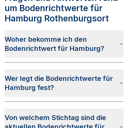
um Bodenrichtwerte für
Hamburg Rothenburgsort
Woher bekomme ich den
Bodenrichtwert für Hamburg?
Die Bodenrichtwerte für Hamburg erhalten Sie u.a.
auf dieser Webseite
in den jeweiligen Stadt- und
Wer legt die Bodenrichtwerte für
Stadtteilseiten. Alternativ können Sie bei
BORIS
HH
nach Ihrer Adresse suchen bzw. beim
Hamburg fest?
Gutachterausschuss für Grundstückswerte in der
Stadt Hamburg anfragen.
Die Bodenrichtwerte in Hamburg werden vom
Gutachterausschuss für Grundstückswerte in der
Von welchem Stichtag sind die
Stadt Hamburg
festgelegt.
aktuellen Bodenrichtwerte für
Der Ermittlungsbereich des Gutachterausschusses