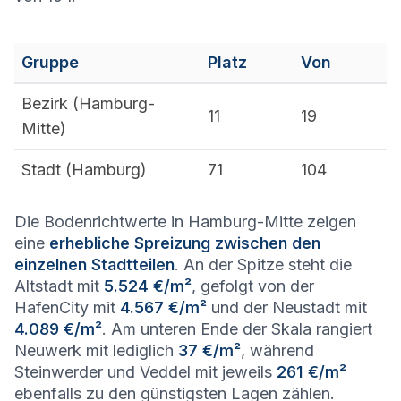
Gruppe
Platz
Von
Bezirk (
Hamburg-
11
19
Mitte
)
Stadt (
Hamburg
)
71
104
Die Bodenrichtwerte in Hamburg-Mitte zeigen
eine
erhebliche Spreizung zwischen den
einzelnen Stadtteilen
. An der Spitze steht die
Altstadt mit
5.524 €/m²
, gefolgt von der
HafenCity mit
4.567 €/m²
und der Neustadt mit
4.089 €/m²
. Am unteren Ende der Skala rangiert
Neuwerk mit lediglich
37 €/m²
, während
Steinwerder und Veddel mit jeweils
261 €/m²
ebenfalls zu den günstigsten Lagen zählen.