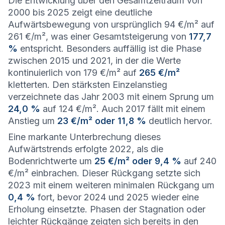
Die Entwicklung über den Gesamtzeitraum von
2000 bis 2025 zeigt eine deutliche
Aufwärtsbewegung von ursprünglich 94 €/m² auf
261 €/m², was einer Gesamtsteigerung von
177,7
%
entspricht. Besonders auffällig ist die Phase
zwischen 2015 und 2021, in der die Werte
kontinuierlich von 179 €/m² auf
265 €/m²
kletterten. Den stärksten Einzelanstieg
verzeichnete das Jahr 2003 mit einem Sprung um
24,0 %
auf 124 €/m². Auch 2017 fällt mit einem
Anstieg um
23 €/m² oder 11,8 %
deutlich hervor.
Eine markante Unterbrechung dieses
Aufwärtstrends erfolgte 2022, als die
Bodenrichtwerte um
25 €/m² oder 9,4 %
auf 240
€/m² einbrachen. Dieser Rückgang setzte sich
2023 mit einem weiteren minimalen Rückgang um
0,4 %
fort, bevor 2024 und 2025 wieder eine
Erholung einsetzte. Phasen der Stagnation oder
leichter Rückgänge zeigten sich bereits in den