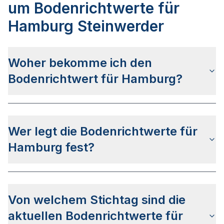
um Bodenrichtwerte für
Hamburg Steinwerder
Woher bekomme ich den
Bodenrichtwert für Hamburg?
Die Bodenrichtwerte für Hamburg erhalten Sie u.a.
auf dieser Webseite
in den jeweiligen Stadt- und
Wer legt die Bodenrichtwerte für
Stadtteilseiten. Alternativ können Sie bei
BORIS
HH
nach Ihrer Adresse suchen bzw. beim
Hamburg fest?
Gutachterausschuss für Grundstückswerte in der
Stadt Hamburg anfragen.
Die Bodenrichtwerte in Hamburg werden vom
Gutachterausschuss für Grundstückswerte in der
Von welchem Stichtag sind die
Stadt Hamburg
festgelegt.
aktuellen Bodenrichtwerte für
Der Ermittlungsbereich des Gutachterausschusses