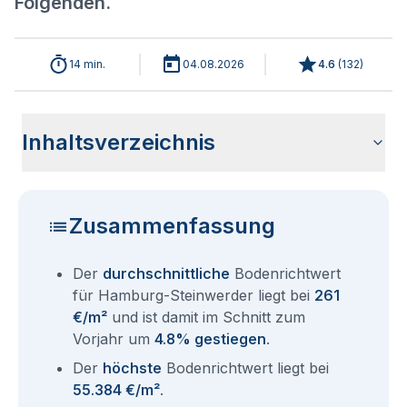
Folgenden.
14 min.
04.08.2026
4.6
(
132
)
Inhaltsverzeichnis
Analyse der aktuellen Bodenrichtwerte für Hamburg
Historische Entwicklung Bodenrichtwerte Hamburg
Bodenrichtwerte im Ortsteil Hamburg Hamburg-Mitte
Übersicht aller Bodenrichtwerte nach Postleitzahl
Entsprechen die Grundstückspreise in Hamburg-
Bodenrichtwert Auskunft Hamburg
Aktuelle Immobilienpreise in Hamburg-Steinwerder
Fragen und Antworten rund um Bodenrichtwerte für
Steinwerder 2026
Steinwerder
Steinwerder dem Bodenrichtwert?
Hamburg Steinwerder
Zusammenfassung
Der
durchschnittliche
Bodenrichtwert
für Hamburg-Steinwerder liegt bei
261
€/m²
und ist damit im Schnitt zum
Vorjahr um
4.8% gestiegen
.
Der
höchste
Bodenrichtwert liegt bei
55.384 €/m²
.