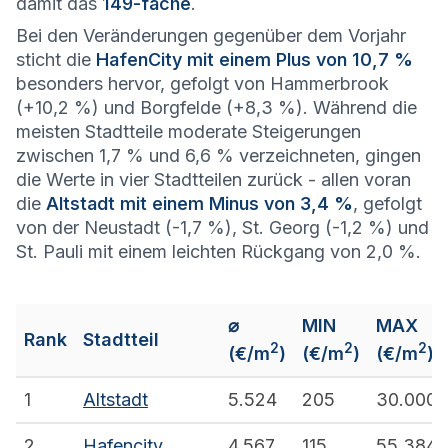
damit das
149-fache
.
Bei den Veränderungen gegenüber dem Vorjahr
sticht die
HafenCity mit einem Plus von 10,7 %
besonders hervor, gefolgt von Hammerbrook
(+10,2 %) und Borgfelde (+8,3 %). Während die
meisten Stadtteile moderate Steigerungen
zwischen 1,7 % und 6,6 % verzeichneten, gingen
die Werte in vier Stadtteilen zurück - allen voran
die
Altstadt mit einem Minus von 3,4 %
, gefolgt
von der Neustadt (-1,7 %), St. Georg (-1,2 %) und
St. Pauli mit einem leichten Rückgang von 2,0 %.
⌀
MIN
MAX
Rank
Stadtteil
2
2
2
(€/m
)
(€/m
)
(€/m
)
1
Altstadt
5.524
205
30.000
2
Hafencity
4.567
115
55.384