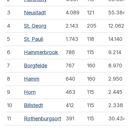
3
Neustadt
4.089
121
55.384
4
St. Georg
2.143
205
12.062
5
St. Pauli
1.743
118
14.140
6
Hammerbrook
786
115
9.214
7
Borgfelde
767
160
8.970
8
Hamm
640
160
2.950
9
Horn
463
115
2.445
10
Billstedt
412
115
2.338
11
Rothenburgsort
391
115
30.434