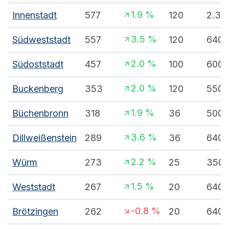
1.9
%
Innenstadt
577
120
2.30
3.5
%
Südweststadt
557
120
640
2.0
%
Südoststadt
457
100
600
2.0
%
Buckenberg
353
120
550
1.9
%
Büchenbronn
318
36
500
3.6
%
Dillweißenstein
289
36
640
2.2
%
Würm
273
25
350
1.5
%
Weststadt
267
20
640
-0.8
%
Brötzingen
262
20
640