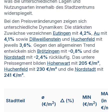
was die unterschiedlichen Lagen und
Nutzungsarten innerhalb des Stadtzentrums
widerspiegelt.
Bei den Preisveränderungen zeigen sich
unterschiedliche Dynamiken: Die stärksten
Zuwächse verzeichnen
Eutingen
mit
4,2%
,
Au
mit
4,1%
sowie
Dillweißenstein
und
Huchenfeld
mit
jeweils
3,6%
. Gegen den allgemeinen Trend
entwickeln sich
Brötzingen
mit
-0,8%
und die
Nordstadt
mit
-2,4%
rückläufig. Das untere
Preissegment bilden
Hohenwart
mit
205 €/m²
,
Huchenfeld
mit
230 €/m²
und die
Nordstadt
mit
241 €/m²
.
MAX
⌀
MIN
Stadtteil
△ (%)
(in
2
2
(€/m
)
(€/m
)
2
€/m