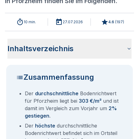
in Pforzheim finden Sie im Folgenden.
10 min.
27.07.2026
4.6
(
197
)
Inhaltsverzeichnis
Aktuelle Bodenrichtwerte für Pforzheim 2026
Historische Entwicklung der Bodenrichtwerte für Pforzheim
Bodenrichtwerte nach Stadtteilen für Pforzheim
Bodenrichtwerte benachbarter Städte
Sind die Grundstückspreise in Pforzheim mit den aktuellen
Wie erhalte ich den Bodenrichtwert für mein Grundstück in
Aktuelle Immobilienpreise in Pforzheim
Fragen und Antworten rund um Bodenrichtwerte Pforzheim
(2001-2026)
Bodenrichtwerten gleichzusetzen?
Pforzheim?
Zusammenfassung
Der
durchschnittliche
Bodenrichtwert
für Pforzheim liegt bei
303 €/m²
und ist
damit im Vergleich zum Vorjahr um
2%
gestiegen
.
Der
höchste
durchschnittliche
Bodenrichtwert befindet sich im Ortsteil