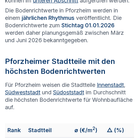
können im
unteren Abschnitt
aufgerufen werden.
Die Bodenrichtwerte in Pforzheim werden in
einem
jährlichen Rhythmus
veröffentlicht. Die
Bodenrichtwerte zum
Stichtag 01.01.2026
werden daher planungsgemäß zwischen März
und Juni 2026 bekanntgegeben.
Pforzheim
er Stadtteile mit den
höchsten Bodenrichtwerten
Für Pforzheim weisen die Stadtteile
Innenstadt
,
Südweststadt
und
Südoststadt
im Durchschnitt
die höchsten Bodenrichtwerte für Wohnbaufläche
auf.
2
Rank
Stadtteil
⌀
(€/m
)
△ (%)