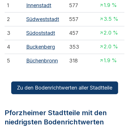
1.9
%
1
Innenstadt
577
3.5
%
2
Südweststadt
557
2.0
%
3
Südoststadt
457
2.0
%
4
Buckenberg
353
1.9
%
5
Büchenbronn
318
Zu den Bodenrichtwerten aller Stadtteile
Pforzheim
er Stadtteile mit den
niedrigsten Bodenrichtwerten