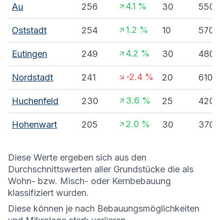
4.1
%
Au
256
30
550
1.2
%
Oststadt
254
10
570
4.2
%
Eutingen
249
30
480
-2.4
%
Nordstadt
241
20
610
3.6
%
Huchenfeld
230
25
420
2.0
%
Hohenwart
205
30
370
Diese Werte ergeben sich aus den
Durchschnittswerten aller Grundstücke die als
Wohn- bzw. Misch- oder Kernbebauung
klassifiziert wurden.
Diese können je nach Bebauungsmöglichkeiten