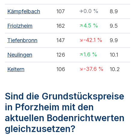
0.0
%
Kämpfelbach
107
8.9
4.5
%
Friolzheim
162
9.5
-42.1
%
Tiefenbronn
147
9.9
1.6
%
Neulingen
126
10.1
-37.6
%
Keltern
106
10.2
Sind die Grundstückspreise
in Pforzheim mit den
aktuellen Bodenrichtwerten
gleichzusetzen?