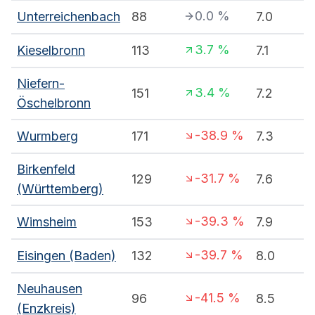
0.0
%
Unterreichenbach
88
7.0
3.7
%
Kieselbronn
113
7.1
Niefern-
3.4
%
151
7.2
Öschelbronn
-38.9
%
Wurmberg
171
7.3
Birkenfeld
-31.7
%
129
7.6
(Württemberg)
-39.3
%
Wimsheim
153
7.9
-39.7
%
Eisingen (Baden)
132
8.0
Neuhausen
-41.5
%
96
8.5
(Enzkreis)