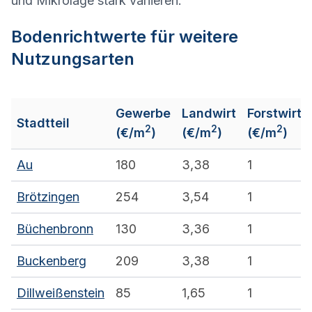
und Mikrolage stark variieren.
Bodenrichtwerte für weitere
Nutzungsarten
Gewerbe
Landwirt
Forstwirt
Stadtteil
2
2
2
(€/m
)
(€/m
)
(€/m
)
Au
180
3,38
1
Brötzingen
254
3,54
1
Büchenbronn
130
3,36
1
Buckenberg
209
3,38
1
Dillweißenstein
85
1,65
1