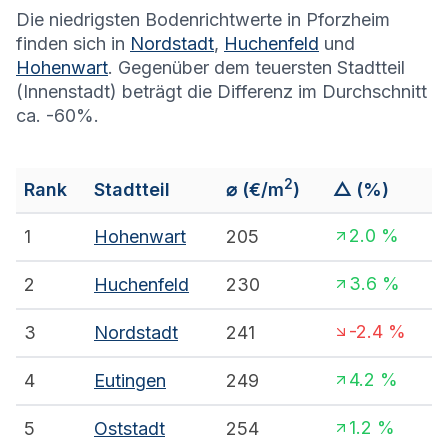
Die niedrigsten Bodenrichtwerte in Pforzheim
finden sich in
Nordstadt
,
Huchenfeld
und
Hohenwart
. Gegenüber dem teuersten Stadtteil
(Innenstadt) beträgt die Differenz im Durchschnitt
ca. -60%.
2
Rank
Stadtteil
⌀
(€/m
)
△ (%)
2.0
%
1
Hohenwart
205
3.6
%
2
Huchenfeld
230
-2.4
%
3
Nordstadt
241
4.2
%
4
Eutingen
249
1.2
%
5
Oststadt
254